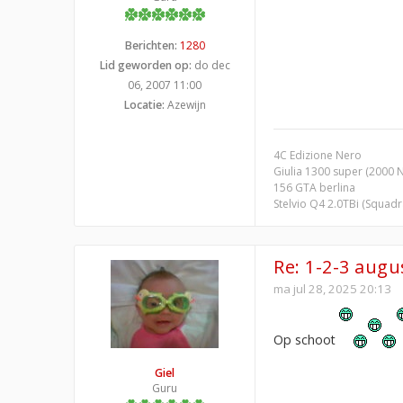
Berichten:
1280
Lid geworden op:
do dec
06, 2007 11:00
Locatie:
Azewijn
4C Edizione Nero
Giulia 1300 super (2000 
156 GTA berlina
Stelvio Q4 2.0TBi (Squad
Re: 1-2-3 aug
ma jul 28, 2025 20:13
Op schoot
Giel
Guru