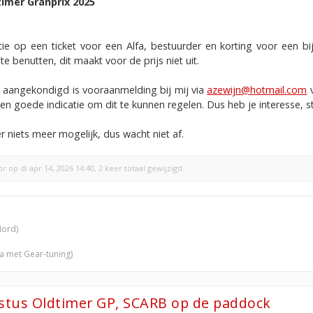
timer Granprix 2025
e op een ticket voor een Alfa, bestuurder en korting voor een bij
e benutten, dit maakt voor de prijs niet uit.
s aangekondigd is vooraanmelding bij mij via
azewijn@hotmail.com
v
en goede indicatie om dit te kunnen regelen. Dus heb je interesse, 
er niets meer mogelijk, dus wacht niet af.
br
op di apr 14, 2026 14:40, 2 keer totaal gewijzigd.
Nord)
ra met Gear-tuning)
ustus Oldtimer GP, SCARB op de paddock