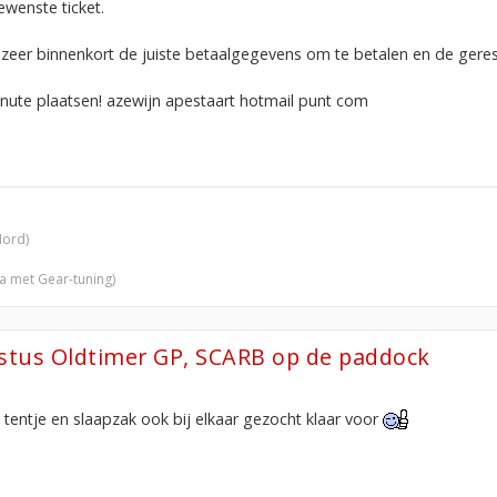
ewenste ticket.
eer binnenkort de juiste betaalgegevens om te betalen en de geres
minute plaatsen! azewijn apestaart hotmail punt com
Nord)
ra met Gear-tuning)
ustus Oldtimer GP, SCARB op de paddock
tentje en slaapzak ook bij elkaar gezocht klaar voor