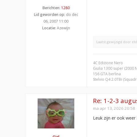
Berichten:
1280
Lid geworden op:
do dec
06, 2007 11:00
Locatie:
Azewijn
Laatst gewijzigd door
eb
4C Edizione Nero
Giulia 1300 super (2000 
156 GTA berlina
Stelvio Q4 2.0TBi (Squad
Re: 1-2-3 aug
ma apr 13, 2026 20:58
Leuk zijn er ook weer 
Giel