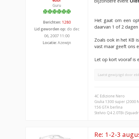
ebbr
bijzondere event
Old
Guru
Het gaat om een opti
Berichten:
1280
daarvan 1 of 2 dagen t
Lid geworden op:
do dec
06, 2007 11:00
Zoals ook in het KB i
Locatie:
Azewijn
vast maar geeft ons e
Let op kort vooraf is 
Laatst gewijzigd door
eb
4C Edizione Nero
Giulia 1300 super (2000 
156 GTA berlina
Stelvio Q4 2.0TBi (Squad
Re: 1-2-3 aug