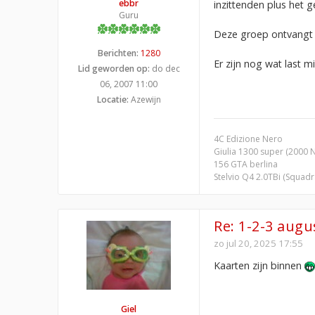
ebbr
inzittenden plus het g
Guru
Deze groep ontvangt z
Berichten:
1280
Er zijn nog wat last 
Lid geworden op:
do dec
06, 2007 11:00
Locatie:
Azewijn
4C Edizione Nero
Giulia 1300 super (2000 
156 GTA berlina
Stelvio Q4 2.0TBi (Squad
Re: 1-2-3 aug
zo jul 20, 2025 17:55
Kaarten zijn binnen
Giel