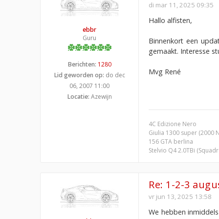
di mar 11, 2025 09:35
Hallo alfisten,
ebbr
Guru
Binnenkort een updat
gemaakt. Interesse st
Berichten:
1280
Mvg René
Lid geworden op:
do dec
06, 2007 11:00
Locatie:
Azewijn
4C Edizione Nero
Giulia 1300 super (2000 
156 GTA berlina
Stelvio Q4 2.0TBi (Squad
Re: 1-2-3 aug
vr jun 13, 2025 13:58
We hebben inmiddels 