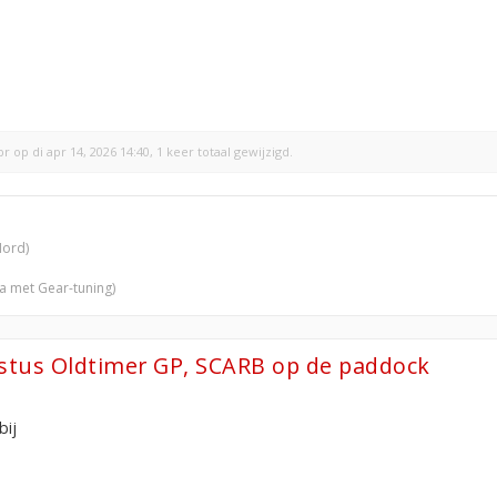
br
op di apr 14, 2026 14:40, 1 keer totaal gewijzigd.
Nord)
ra met Gear-tuning)
ustus Oldtimer GP, SCARB op de paddock
bij