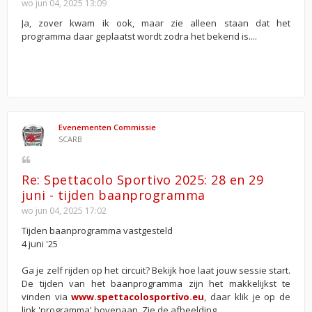
wo jun 04, 2025 13:09
Ja, zover kwam ik ook, maar zie alleen staan dat het
programma daar geplaatst wordt zodra het bekend is....
Evenementen Commissie
SCARB
Re: Spettacolo Sportivo 2025: 28 en 29
juni - tijden baanprogramma
wo jun 04, 2025 17:02
Tijden baanprogramma vastgesteld
4 juni '25
Ga je zelf rijden op het circuit? Bekijk hoe laat jouw sessie start.
De tijden van het baanprogramma zijn het makkelijkst te
vinden via
www.spettacolosportivo.eu
, daar klik je op de
link 'programma' bovenaan. Zie de afbeelding.