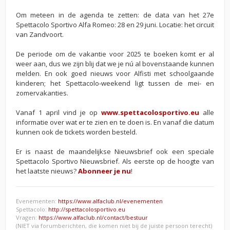
Om meteen in de agenda te zetten: de data van het 27e
Spettacolo Sportivo Alfa Romeo: 28 en 29 juni. Locatie: het circuit
van Zandvoort.
De periode om de vakantie voor 2025 te boeken komt er al
weer aan, dus we zijn blij dat we je nú al bovenstaande kunnen
melden. En ook goed nieuws voor Alfisti met schoolgaande
kinderen; het Spettacolo-weekend ligt tussen de mei- en
zomervakanties.
Vanaf 1 april vind je op
www.spettacolosportivo.eu
alle
informatie over wat er te zien en te doen is. En vanaf die datum
kunnen ook de tickets worden besteld.
Er is naast de maandelijkse Nieuwsbrief ook een speciale
Spettacolo Sportivo Nieuwsbrief. Als eerste op de hoogte van
het laatste nieuws?
Abonneer je nu
!
Evenementen:
https://www.alfaclub.nl/evenementen
Spettacolo:
http://spettacolosportivo.eu
Vragen:
https://www.alfaclub.nl/contact/bestuur
(NIET via forumberichten, die komen niet bij de juiste persoon terecht)