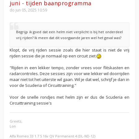
juni - tijden baanprogramma
do jun 05, 2025 10:59
Begrijp ik goed dat een helm niet verplicht is bij het onderdeel
vrij rijden? Ik meen dat dit voorgaande jaren wel het geval was?
Klopt, de vrij rijden sessie zoals die hier staat is niet de vrij
rijden sessie die je normaal op een circuit ziet
"Rijden in een lekker tempo, zonder vrees voor flitskasten en
radarcontroles. Deze sessies zijn voor wie lekker wil doorrijden
maar niet tot het uiterste wil gaan. Wil je dat wel, schrijf je dan in
voor de Scuderia of Circuittraining."
Voor de snelle rondjes met helm zijn er dus de Scuderia en
Circuittraining sessie's
Greetz,
Lon
Alfa Romeo 33 1.7 S 16v QV Permanent 4 (DL-ND-12)