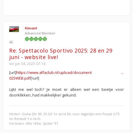
Klevant
Advanced Member
Re: Spettacolo Sportivo 2025: 28 en 29
juni - website live!
wo jun 04, 2025 07:16
[url]
https://www.alfaclub.nl/upload/document ...
025WEB.pdf
[\url]
Lijkt me wel toch? Je moet er alleen wel een beetje voor
doorklikken, had makkelijker gekund.
Heden: Giulia 2ltr 69, 33 QV 1e serie 86, voor dagelijks een Passat GTE
en Renault 5 e-tech.
Verleden: Alfa 145ie, Spider '91