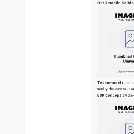
OttOmobile-Solido
Tecnomodel
resin-c
Welly
die-cast in 1:3
BBR Concept 64
die