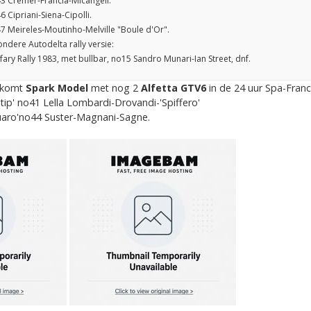
3 Cremer-Francia-Micangeli.
Cipriani-Siena-Cipolli.
 Meireles-Moutinho-Melville "Boule d'Or".
ondere Autodelta rally versie:
fary Rally 1983, met bullbar, no15 Sandro Munari-Ian Street, dnf.
l komt
Spark Model
met nog 2
Alfetta GTV6
in de 24 uur Spa-Fran
p' no41 Lella Lombardi-Drovandi-'Spiffero'
aro'no44 Suster-Magnani-Sagne.