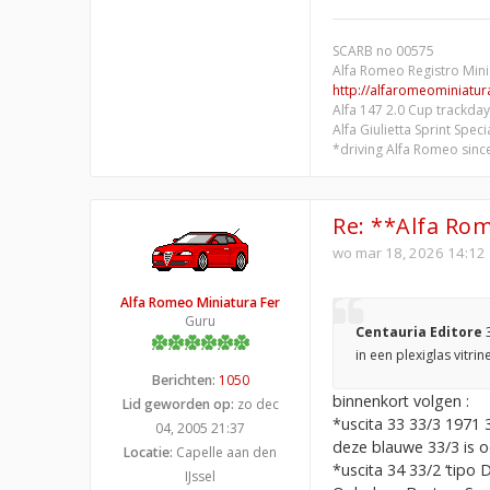
SCARB no 00575
Alfa Romeo Registro Mini
http://alfaromeominiatura
Alfa 147 2.0 Cup trackday
Alfa Giulietta Sprint Spec
*driving Alfa Romeo sinc
Re: **Alfa Rom
wo mar 18, 2026 14:12
Alfa Romeo Miniatura Fer
Guru
Centauria Editore
in een plexiglas vitr
Berichten:
1050
binnenkort volgen :
Lid geworden op:
zo dec
*uscita 33 33/3 1971 3
04, 2005 21:37
deze blauwe 33/3 is 
Locatie:
Capelle aan den
*uscita 34 33/2 ‘tipo 
IJssel