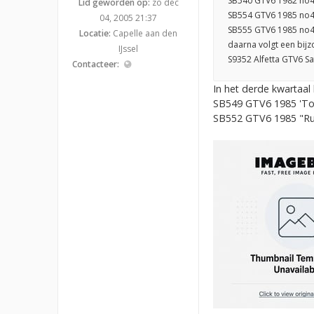
SB540 GTV6 1982 no4
Lid geworden op:
zo dec
SB554 GTV6 1985 no46 
04, 2005 21:37
SB555 GTV6 1985 no47
Locatie:
Capelle aan den
daarna volgt een bijz
IJssel
S9352 Alfetta GTV6 Sa
Contacteer:
In het derde kwartaa
SB549 GTV6 1985 'Toti
SB552 GTV6 1985 "Ru