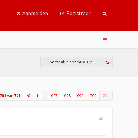
Aanmelden
Registreer
701
van
701
1
…
697
698
699
700
701