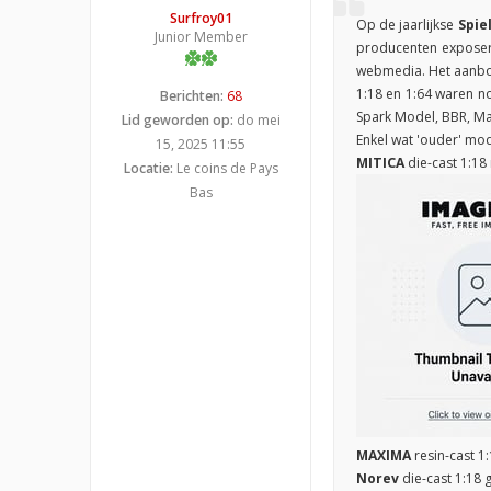
Surfroy01
Op de jaarlijkse
Spie
Junior Member
producenten exposere
webmedia. Het aanbod
1:18 en 1:64 waren nog
Berichten:
68
Spark Model, BBR, Ma
Lid geworden op:
do mei
Enkel wat 'ouder' mo
15, 2025 11:55
MITICA
die-cast 1:18
Locatie:
Le coins de Pays
Bas
MAXIMA
resin-cast 1
Norev
die-cast 1:18 