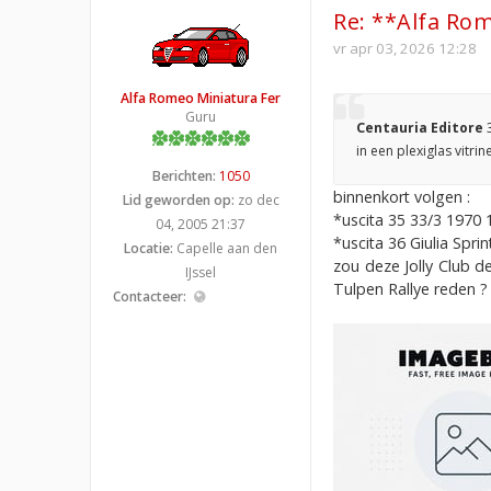
Re: **Alfa Rom
vr apr 03, 2026 12:28
Alfa Romeo Miniatura Fer
Guru
Centauria Editore
in een plexiglas vitr
Berichten:
1050
binnenkort volgen :
Lid geworden op:
zo dec
*uscita 35 33/3 197
04, 2005 21:37
*uscita 36 Giulia Spri
Locatie:
Capelle aan den
zou deze Jolly Club d
IJssel
Tulpen Rallye reden ?
Contacteer: