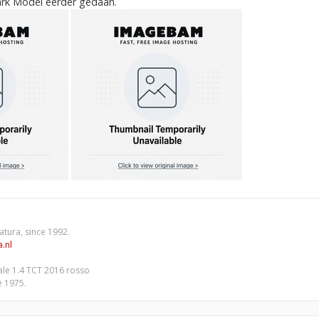
rk Model eerder gedaan.
atura, since 1992.
.nl
iale 1.4 TCT 2016 rosso
e 1975.