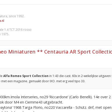
atura, since 1992.
.nl
iale 1.4 TCT 2016 rosso
e 1975.
eo Miniaturen ** Centauria AR Sport Collecti
3e
Alfa Romeo Sport Collection
in 1:43 die-cast. 60x in 2-wekelijkse uitgav
ine met een magazine. gemaakt door IXO. met erg veel tipo 33.
00km.Imola Interseries, no29 ‘Riccardone’ (Carlo Benelli). 14e over 2
ook door M4 en Ciemme43 uitgebracht.
Daytona’ 1968 Targa Florio, no220 Vaccarella - Schütz. dnf, met open