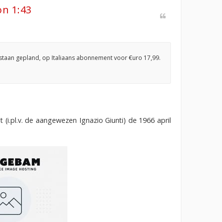
on 1:43
en staan gepland, op Italiaans abonnement voor €uro 17,99.
(i.pl.v. de aangewezen Ignazio Giunti) de 1966 april