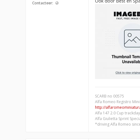
Ook door Best en Spa
Contacteer:
SCARB no 00575
Alfa Romeo Registro Mini
http://alfaromeominiatura
Alfa 147 2.0 Cup trackday
Alfa Giulietta Sprint Spec
*driving Alfa Romeo sinc