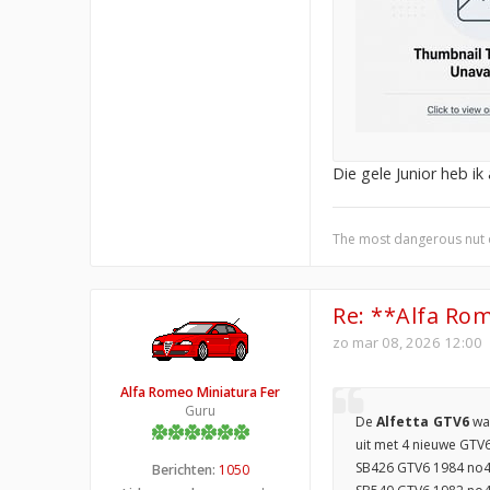
Die gele Junior heb i
The most dangerous nut on 
Re: **Alfa Rom
zo mar 08, 2026 12:00
Alfa Romeo Miniatura Fer
Guru
De
Alfetta GTV6
was
uit met 4 nieuwe GTV6,
SB426 GTV6 1984 no43
Berichten:
1050