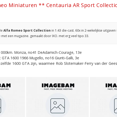
eo Miniaturen ** Centauria AR Sport Collecti
3e
Alfa Romeo Sport Collection
in 1:43 die-cast. 60x in 2-wekelijkse uitgav
ine met een magazine. gemaakt door IXO. met erg veel tipo 33.
0 1000km. Monza, no41 DeAdamich-Courage, 13e
nt GTA 1600 1966 Mugello, no16 Giunti-Galli, 3e
ezelfde 1600 GTA zijn, waarmee Rob Slotemaker-Ferry van der Geest 