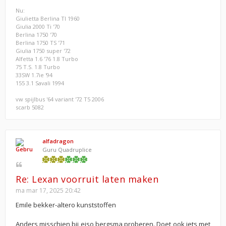
Nu:
Giulietta Berlina TI 1960
Giulia 2000 Ti '70
Berlina 1750 '70
Berlina 1750 TS '71
Giulia 1750 super '72
Alfetta 1.6 '76 1.8 Turbo
75 T.S. 1.8 Turbo
33SW 1.7ie '94
155 3.1 Savali 1994
vw spijlbus '64 variant '72 T5 2006
scarb 5082
alfadragon
Guru Quadruplice
Re: Lexan voorruit laten maken
ma mar 17, 2025 20:42
Emile bekker-altero kunststoffen
Anders misschien bij eiso bergsma proberen. Doet ook iets met