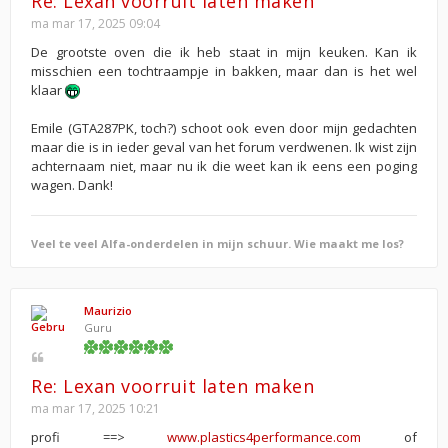
Re: Lexan voorruit laten maken
ma mar 17, 2025 09:04
De grootste oven die ik heb staat in mijn keuken. Kan ik
misschien een tochtraampje in bakken, maar dan is het wel
klaar
Emile (GTA287PK, toch?) schoot ook even door mijn gedachten
maar die is in ieder geval van het forum verdwenen. Ik wist zijn
achternaam niet, maar nu ik die weet kan ik eens een poging
wagen. Dank!
Veel te veel Alfa-onderdelen in mijn schuur. Wie maakt me los?
Maurizio
Guru
Re: Lexan voorruit laten maken
ma mar 17, 2025 10:21
profi ==>
www.plastics4performance.com
of