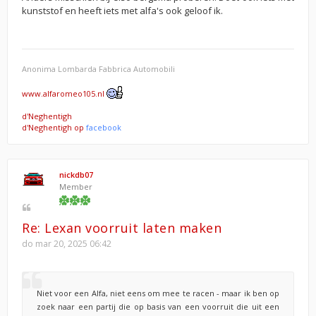
kunststof en heeft iets met alfa's ook geloof ik.
Anonima Lombarda Fabbrica Automobili
www.alfaromeo105.nl
d'Neghentigh
d'Neghentigh op
facebook
nickdb07
Member
Re: Lexan voorruit laten maken
do mar 20, 2025 06:42
Niet voor een Alfa, niet eens om mee te racen - maar ik ben op
zoek naar een partij die op basis van een voorruit die uit een