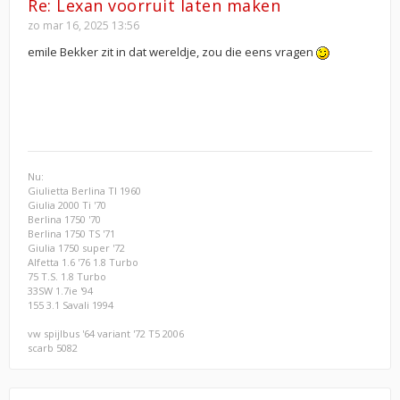
Re: Lexan voorruit laten maken
zo mar 16, 2025 13:56
emile Bekker zit in dat wereldje, zou die eens vragen
Nu:
Giulietta Berlina TI 1960
Giulia 2000 Ti '70
Berlina 1750 '70
Berlina 1750 TS '71
Giulia 1750 super '72
Alfetta 1.6 '76 1.8 Turbo
75 T.S. 1.8 Turbo
33SW 1.7ie '94
155 3.1 Savali 1994
vw spijlbus '64 variant '72 T5 2006
scarb 5082