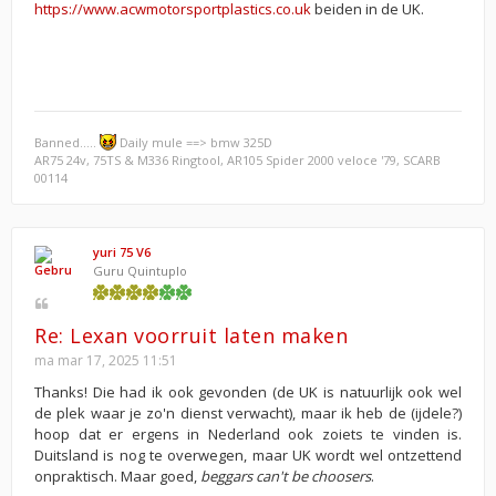
https://www.acwmotorsportplastics.co.uk
beiden in de UK.
Banned.....
Daily mule ==> bmw 325D
AR75 24v, 75TS & M336 Ringtool, AR105 Spider 2000 veloce '79, SCARB
00114
yuri 75 V6
Guru Quintuplo
Re: Lexan voorruit laten maken
ma mar 17, 2025 11:51
Thanks! Die had ik ook gevonden (de UK is natuurlijk ook wel
de plek waar je zo'n dienst verwacht), maar ik heb de (ijdele?)
hoop dat er ergens in Nederland ook zoiets te vinden is.
Duitsland is nog te overwegen, maar UK wordt wel ontzettend
onpraktisch. Maar goed,
beggars can't be choosers
.