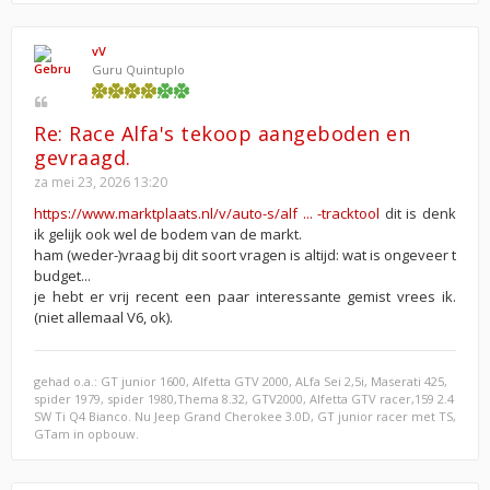
vV
Guru Quintuplo
Re: Race Alfa's tekoop aangeboden en
gevraagd.
za mei 23, 2026 13:20
https://www.marktplaats.nl/v/auto-s/alf ... -tracktool
dit is denk
ik gelijk ook wel de bodem van de markt.
ham (weder-)vraag bij dit soort vragen is altijd: wat is ongeveer t
budget...
je hebt er vrij recent een paar interessante gemist vrees ik.
(niet allemaal V6, ok).
gehad o.a.: GT junior 1600, Alfetta GTV 2000, ALfa Sei 2,5i, Maserati 425,
spider 1979, spider 1980,Thema 8.32, GTV2000, Alfetta GTV racer,159 2.4
SW Ti Q4 Bianco. Nu Jeep Grand Cherokee 3.0D, GT junior racer met TS,
GTam in opbouw.