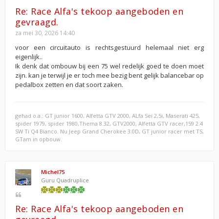
Re: Race Alfa's tekoop aangeboden en
gevraagd.
za mei 30, 2026 14:40
voor een circuitauto is rechtsgestuurd helemaal niet erg
eigenlijk..
Ik denk dat ombouw bij een 75 wel redelijk goed te doen moet
zijn. kan je terwijl je er toch mee bezig bent gelijk balancebar op
pedalbox zetten en dat soort zaken.
gehad o.a.: GT junior 1600, Alfetta GTV 2000, ALfa Sei 2,5i, Maserati 425,
spider 1979, spider 1980,Thema 8.32, GTV2000, Alfetta GTV racer,159 2.4
SW Ti Q4 Bianco. Nu Jeep Grand Cherokee 3.0D, GT junior racer met TS,
GTam in opbouw.
Michel75
Guru Quadruplice
Re: Race Alfa's tekoop aangeboden en