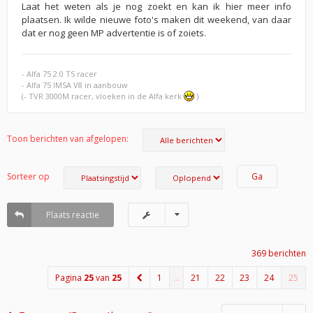
Laat het weten als je nog zoekt en kan ik hier meer info
plaatsen. Ik wilde nieuwe foto's maken dit weekend, van daar
dat er nog geen MP advertentie is of zoiets.
- Alfa 75 2.0 TS racer
- Alfa 75 IMSA V8 in aanbouw
(- TVR 3000M racer, vloeken in de Alfa kerk
)
Toon berichten van afgelopen:
Sorteer op
Plaats reactie
369 berichten
Pagina
25
van
25
1
…
21
22
23
24
25