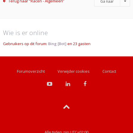
Terug naar “Racen - Algemeen”
Ga naar
Wie is er online
Gebruikers op dit forum:
Bing [Bot]
en 23 gasten
Forumoverzicht
Verwijder cookies
Contact
Alle tijden zijn
UTC+02:00