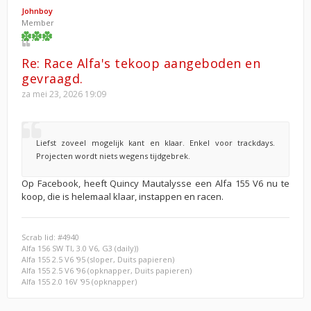
Johnboy
Member
Re: Race Alfa's tekoop aangeboden en
gevraagd.
za mei 23, 2026 19:09
Liefst zoveel mogelijk kant en klaar. Enkel voor trackdays.
Projecten wordt niets wegens tijdgebrek.
Op Facebook, heeft Quincy Mautalysse een Alfa 155 V6 nu te
koop, die is helemaal klaar, instappen en racen.
Scrab lid: #4940
Alfa 156 SW TI, 3.0 V6, G3 (daily))
Alfa 155 2.5 V6 '95 (sloper, Duits papieren)
Alfa 155 2.5 V6 '96 (opknapper, Duits papieren)
Alfa 155 2.0 16V '95 (opknapper)