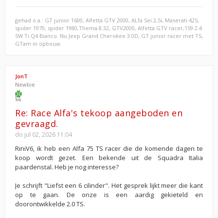
gehad o.a.: GT junior 1600, Alfetta GTV 2000, ALfa Sei 2,5i, Maserati 425,
spider 1979, spider 1980,Thema 8.32, GTV2000, Alfetta GTV racer,159 2.4
SW Ti Q4 Bianco. Nu Jeep Grand Cherokee 3.0D, GT junior racer met TS,
GTam in opbouw.
JonT
Newbie
Re: Race Alfa's tekoop aangeboden en
gevraagd.
do jul 02, 2026 11:04
RiniV6, ik heb een Alfa 75 TS racer die de komende dagen te
koop wordt gezet. Een bekende uit de Squadra Italia
paardenstal. Heb je nog interesse?
Je schrijft "Liefst een 6 cilinder". Het gesprek lijkt meer die kant
op te gaan. De onze is een aardig gekieteld en
doorontwikkelde 2.0 TS.