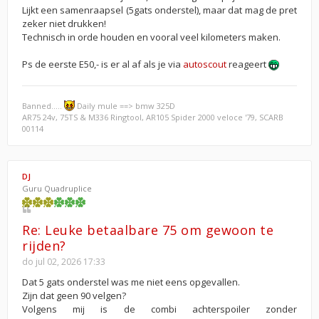
Lijkt een samenraapsel (5gats onderstel), maar dat mag de pret
zeker niet drukken!
Technisch in orde houden en vooral veel kilometers maken.
Ps de eerste E50,- is er al af als je via
autoscout
reageert
Banned.....
Daily mule ==> bmw 325D
AR75 24v, 75TS & M336 Ringtool, AR105 Spider 2000 veloce '79, SCARB
00114
DJ
Guru Quadruplice
Re: Leuke betaalbare 75 om gewoon te
rijden?
do jul 02, 2026 17:33
Dat 5 gats onderstel was me niet eens opgevallen.
Zijn dat geen 90 velgen?
Volgens mij is de combi achterspoiler zonder