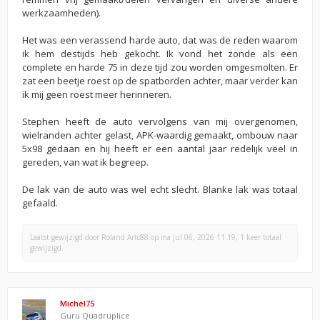
werkzaamheden).
Het was een verassend harde auto, dat was de reden waarom
ik hem destijds heb gekocht. Ik vond het zonde als een
complete en harde 75 in deze tijd zou worden omgesmolten. Er
zat een beetje roest op de spatborden achter, maar verder kan
ik mij geen roest meer herinneren.
Stephen heeft de auto vervolgens van mij overgenomen,
wielranden achter gelast, APK-waardig gemaakt, ombouw naar
5x98 gedaan en hij heeft er een aantal jaar redelijk veel in
gereden, van wat ik begreep.
De lak van de auto was wel echt slecht. Blanke lak was totaal
gefaald.
Laatst gewijzigd door
Roland Artc88
op ma jul 06, 2026 11:19, 1 keer totaal
gewijzigd.
Michel75
Guru Quadruplice