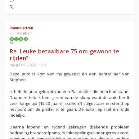
Gr
DJ
Roland Artc88
Full Member
Re: Leuke betaalbare 75 om gewoon te
rijden?
ma jul 06, 2026 11:14
Deze auto is kort van mij geweest en een aantal jaar van
Stephen.
Ik heb de auto gekocht van een Fiat dealer die hem had staan.
Daarmee heb ik hem gered van de sloop want de auto heeft
zeer lange tijd (15-20 jaar misschien?) stilgestaan en stond op
het punt om de pletter in te gaan. De auto liep niet en rolde
moeilijk.
Daarna lopend en rijdend gekregen (bekende probleem
bedrading brandstofpomp, hulpkoppelingscilinder gereviseerd,
remmen vrij gemaakt/delen vervangen en diverse andere