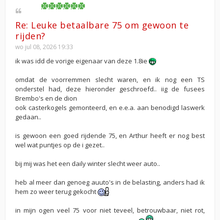
Re: Leuke betaalbare 75 om gewoon te
rijden?
wo jul 08, 2026 19:33
ik was idd de vorige eigenaar van deze 1.8ie
omdat de voorremmen slecht waren, en ik nog een TS
onderstel had, deze hieronder geschroefd.. iig de fusees
Brembo's en de dion
ook casterkogels gemonteerd, en e.e.a. aan benodigd laswerk
gedaan..
is gewoon een goed rijdende 75, en Arthur heeft er nog best
wel wat puntjes op de i gezet..
bij mij was het een daily winter slecht weer auto..
heb al meer dan genoeg auuto's in de belasting, anders had ik
hem zo weer terug gekocht
in mijn ogen veel 75 voor niet teveel, betrouwbaar, niet rot,