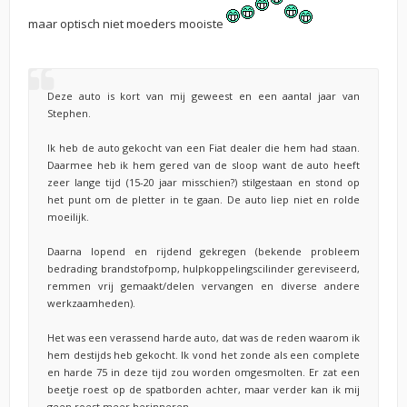
maar optisch niet moeders mooiste
Deze auto is kort van mij geweest en een aantal jaar van
Stephen.
Ik heb de auto gekocht van een Fiat dealer die hem had staan.
Daarmee heb ik hem gered van de sloop want de auto heeft
zeer lange tijd (15-20 jaar misschien?) stilgestaan en stond op
het punt om de pletter in te gaan. De auto liep niet en rolde
moeilijk.
Daarna lopend en rijdend gekregen (bekende probleem
bedrading brandstofpomp, hulpkoppelingscilinder gereviseerd,
remmen vrij gemaakt/delen vervangen en diverse andere
werkzaamheden).
Het was een verassend harde auto, dat was de reden waarom ik
hem destijds heb gekocht. Ik vond het zonde als een complete
en harde 75 in deze tijd zou worden omgesmolten. Er zat een
beetje roest op de spatborden achter, maar verder kan ik mij
geen roest meer herinneren.