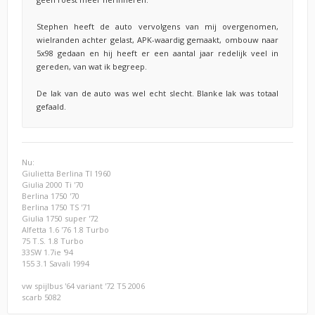
Stephen heeft de auto vervolgens van mij overgenomen,
wielranden achter gelast, APK-waardig gemaakt, ombouw naar
5x98 gedaan en hij heeft er een aantal jaar redelijk veel in
gereden, van wat ik begreep.
De lak van de auto was wel echt slecht. Blanke lak was totaal
gefaald.
Nu:
Giulietta Berlina TI 1960
Giulia 2000 Ti '70
Berlina 1750 '70
Berlina 1750 TS '71
Giulia 1750 super '72
Alfetta 1.6 '76 1.8 Turbo
75 T.S. 1.8 Turbo
33SW 1.7ie '94
155 3.1 Savali 1994
vw spijlbus '64 variant '72 T5 2006
scarb 5082