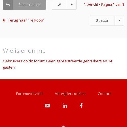
1 bericht • Pagina
1
van
1
Plaats reactie
Terug naar “Te koop”
Ga naar
Wie is er online
Gebruikers op dit forum: Geen geregistreerde gebruikers en 14
gasten
Forumoverzicht
Verwijder cookies
Contact