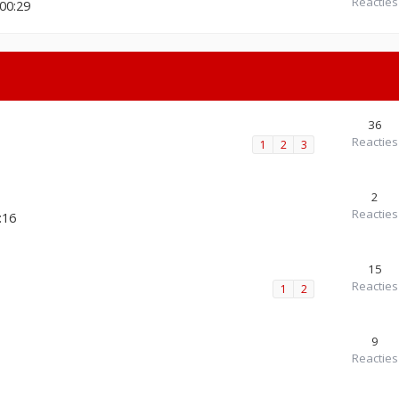
Reacties
00:29
36
Reacties
1
2
3
2
Reacties
:16
15
Reacties
1
2
9
Reacties