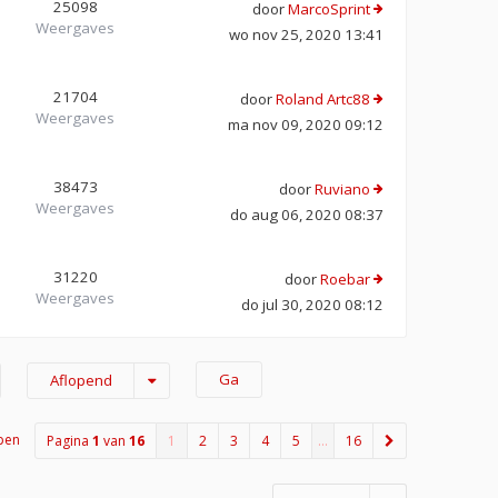
25098
door
MarcoSprint
Weergaves
wo nov 25, 2020 13:41
21704
door
Roland Artc88
Weergaves
ma nov 09, 2020 09:12
38473
door
Ruviano
Weergaves
do aug 06, 2020 08:37
31220
door
Roebar
Weergaves
do jul 30, 2020 08:12
Aflopend
pen
Pagina
1
van
16
1
2
3
4
5
…
16