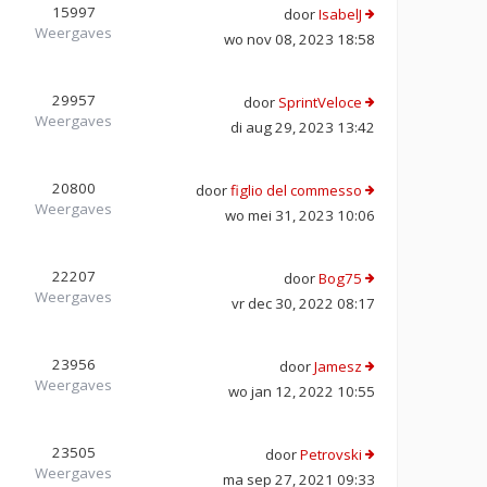
15997
door
IsabelJ
Weergaves
wo nov 08, 2023 18:58
29957
door
SprintVeloce
Weergaves
di aug 29, 2023 13:42
20800
door
figlio del commesso
Weergaves
wo mei 31, 2023 10:06
22207
door
Bog75
Weergaves
vr dec 30, 2022 08:17
23956
door
Jamesz
Weergaves
wo jan 12, 2022 10:55
23505
door
Petrovski
Weergaves
ma sep 27, 2021 09:33