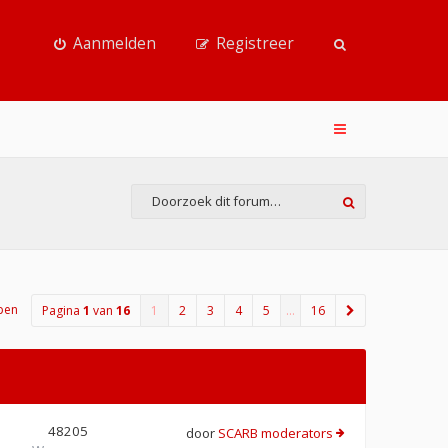
Aanmelden
Registreer
pen
Pagina
1
van
16
1
2
3
4
5
…
16
48205
door
SCARB moderators