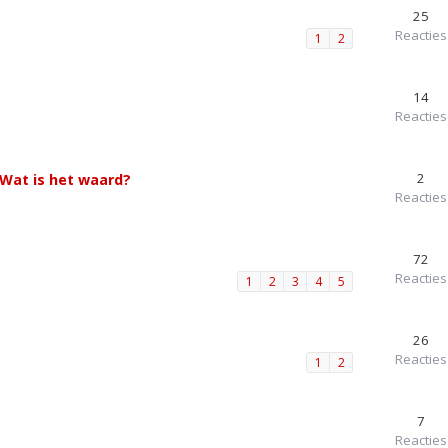
25
Reacties
1
2
14
Reacties
2
 Wat is het waard?
Reacties
72
Reacties
1
2
3
4
5
26
Reacties
1
2
7
Reacties