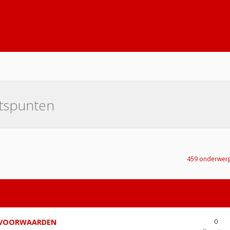
tspunten
459 onderwer
0
E VOORWAARDEN