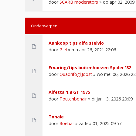
door
SCARB moderators
» do apr 02, 2009 
Onderwerpen
Aankoop tips alfa stelvio
door
Giel
» ma apr 26, 2021 22:06
Ervaring/tips buitenhoezen Spider '82
door
QuadrifogliJoost
» wo mei 06, 2026 22
Alfetta 1.8 GT 1975
door
Toutenbonair
» di jan 13, 2026 20:09
Tonale
door
Roebar
» za feb 01, 2025 09:57