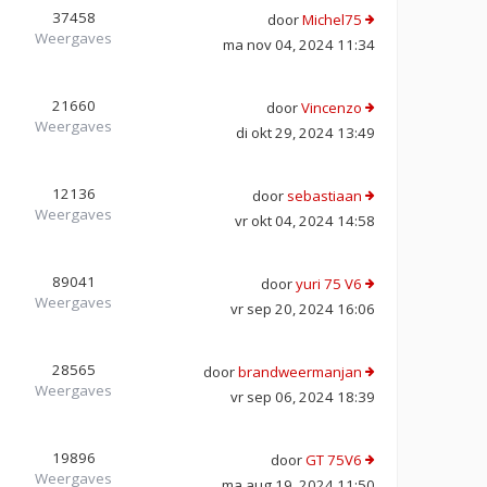
37458
door
Michel75
Weergaves
ma nov 04, 2024 11:34
21660
door
Vincenzo
Weergaves
di okt 29, 2024 13:49
12136
door
sebastiaan
Weergaves
vr okt 04, 2024 14:58
89041
door
yuri 75 V6
Weergaves
vr sep 20, 2024 16:06
28565
door
brandweermanjan
Weergaves
vr sep 06, 2024 18:39
19896
door
GT 75V6
Weergaves
ma aug 19, 2024 11:50