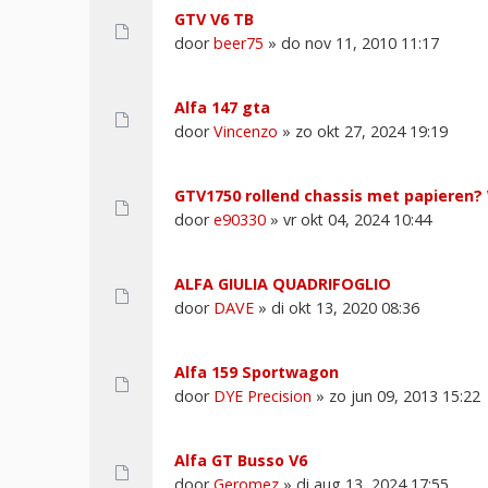
GTV V6 TB
door
beer75
» do nov 11, 2010 11:17
Alfa 147 gta
door
Vincenzo
» zo okt 27, 2024 19:19
GTV1750 rollend chassis met papieren?
door
e90330
» vr okt 04, 2024 10:44
ALFA GIULIA QUADRIFOGLIO
door
DAVE
» di okt 13, 2020 08:36
Alfa 159 Sportwagon
door
DYE Precision
» zo jun 09, 2013 15:22
Alfa GT Busso V6
door
Geromez
» di aug 13, 2024 17:55