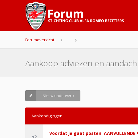
Forumoverzicht
Aankoop adviezen en aandach
Nieuw onderwerp
Aankondigingen
Voordat je gaat posten: AANVULLEND