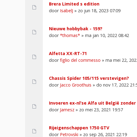
Brera Limited s edition
door
IsabelJ
» zo jun 18, 2023 07:09
Nieuwe hobbybak - 159?
door
*thomas*
» ma jan 10, 2022 08:42
Alfetta XX-RT-71
door
figlio del commesso
» ma mei 22, 202
Chassis Spider 105/115 verstevigen?
door
Jacco Groothuis
» do nov 17, 2022 21:
Invoeren ex-nl’se Alfa uit België zonde
door
Jamesz
» zo mei 23, 2021 19:57
Rijeigenschappen 1750 GTV
door
Petrovski
» zo sep 26, 2021 22:19