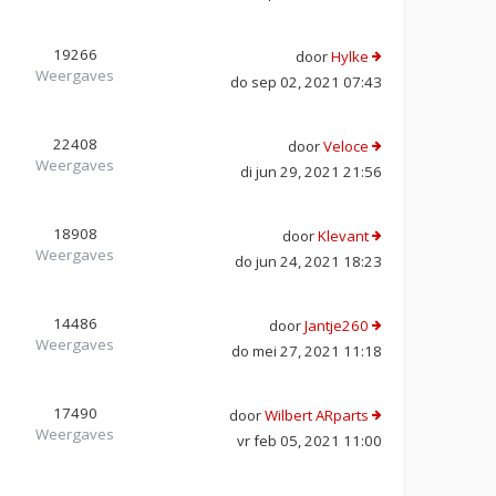
19266
door
Hylke
Weergaves
do sep 02, 2021 07:43
22408
door
Veloce
Weergaves
di jun 29, 2021 21:56
18908
door
Klevant
Weergaves
do jun 24, 2021 18:23
14486
door
Jantje260
Weergaves
do mei 27, 2021 11:18
17490
door
Wilbert ARparts
Weergaves
vr feb 05, 2021 11:00