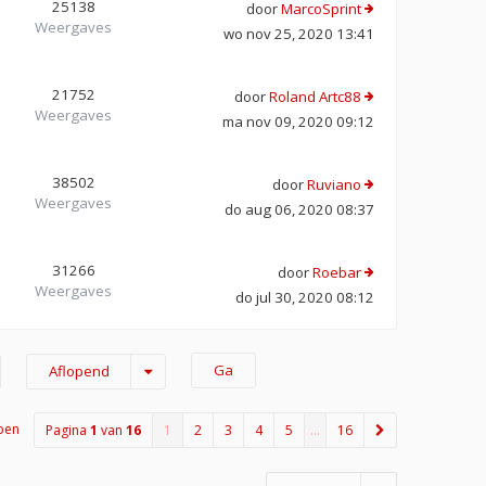
25138
door
MarcoSprint
Weergaves
wo nov 25, 2020 13:41
21752
door
Roland Artc88
Weergaves
ma nov 09, 2020 09:12
38502
door
Ruviano
Weergaves
do aug 06, 2020 08:37
31266
door
Roebar
Weergaves
do jul 30, 2020 08:12
Aflopend
pen
Pagina
1
van
16
1
2
3
4
5
…
16