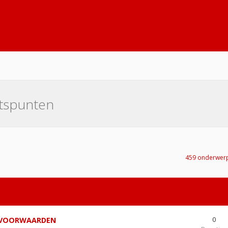
tspunten
459 onderwer
0
E VOORWAARDEN