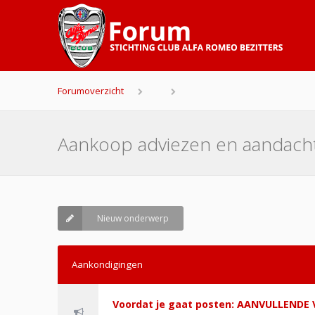
Forumoverzicht
Aankoop adviezen en aandach
Nieuw onderwerp
Aankondigingen
Voordat je gaat posten: AANVULLEND