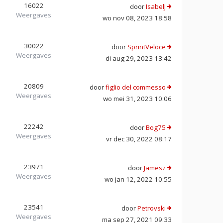
16022
door
IsabelJ
Weergaves
wo nov 08, 2023 18:58
30022
door
SprintVeloce
Weergaves
di aug 29, 2023 13:42
20809
door
figlio del commesso
Weergaves
wo mei 31, 2023 10:06
22242
door
Bog75
Weergaves
vr dec 30, 2022 08:17
23971
door
Jamesz
Weergaves
wo jan 12, 2022 10:55
23541
door
Petrovski
Weergaves
ma sep 27, 2021 09:33