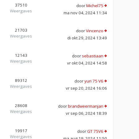
37510
door
Michel75
Weergaves
ma nov 04, 2024 11:34
21703
door
Vincenzo
Weergaves
di okt 29, 2024 13:49
12143
door
sebastiaan
Weergaves
vr okt 04, 2024 14:58
89312
door
yuri 75 V6
Weergaves
vr sep 20, 2024 16:06
28608
door
brandweermanjan
Weergaves
vr sep 06, 2024 18:39
19917
door
GT 75V6
Weergaves
ma aug 19, 2024 11:50