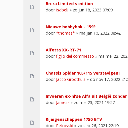
Brera Limited s edition
door
IsabelJ
» zo jun 18, 2023 07:09
Nieuwe hobbybak - 159?
door
*thomas*
» ma jan 10, 2022 08:42
Alfetta XX-RT-71
door
figlio del commesso
» ma mei 22, 202
Chassis Spider 105/115 verstevigen?
door
Jacco Groothuis
» do nov 17, 2022 21:
Invoeren ex-nl’se Alfa uit België zonde
door
Jamesz
» zo mei 23, 2021 19:57
Rijeigenschappen 1750 GTV
door
Petrovski
» zo sep 26, 2021 22:19