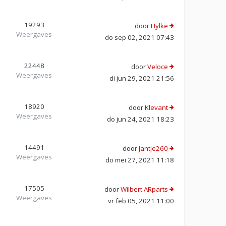
19293
door
Hylke
Weergaves
do sep 02, 2021 07:43
22448
door
Veloce
Weergaves
di jun 29, 2021 21:56
18920
door
Klevant
Weergaves
do jun 24, 2021 18:23
14491
door
Jantje260
Weergaves
do mei 27, 2021 11:18
17505
door
Wilbert ARparts
Weergaves
vr feb 05, 2021 11:00