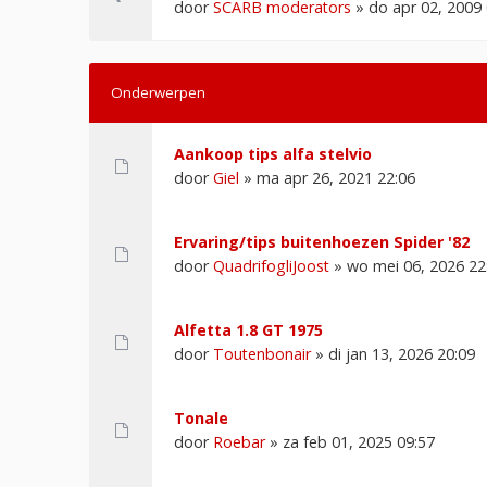
door
SCARB moderators
» do apr 02, 2009 
Onderwerpen
Aankoop tips alfa stelvio
door
Giel
» ma apr 26, 2021 22:06
Ervaring/tips buitenhoezen Spider '82
door
QuadrifogliJoost
» wo mei 06, 2026 22
Alfetta 1.8 GT 1975
door
Toutenbonair
» di jan 13, 2026 20:09
Tonale
door
Roebar
» za feb 01, 2025 09:57