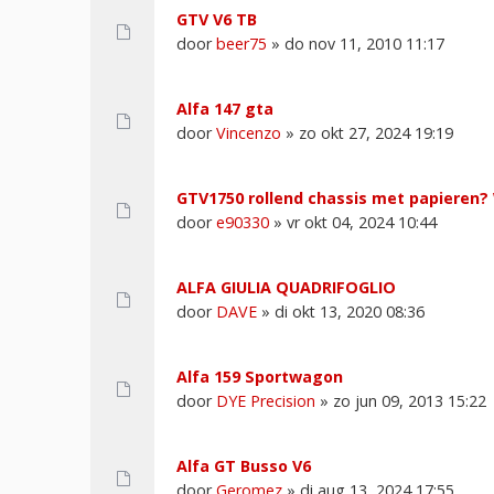
GTV V6 TB
door
beer75
» do nov 11, 2010 11:17
Alfa 147 gta
door
Vincenzo
» zo okt 27, 2024 19:19
GTV1750 rollend chassis met papieren?
door
e90330
» vr okt 04, 2024 10:44
ALFA GIULIA QUADRIFOGLIO
door
DAVE
» di okt 13, 2020 08:36
Alfa 159 Sportwagon
door
DYE Precision
» zo jun 09, 2013 15:22
Alfa GT Busso V6
door
Geromez
» di aug 13, 2024 17:55