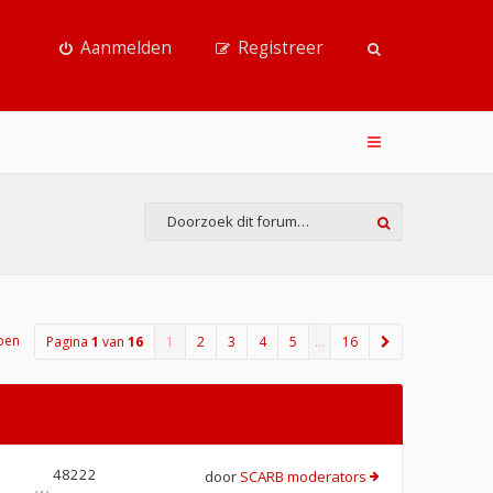
Aanmelden
Registreer
pen
Pagina
1
van
16
1
2
3
4
5
…
16
48222
door
SCARB moderators