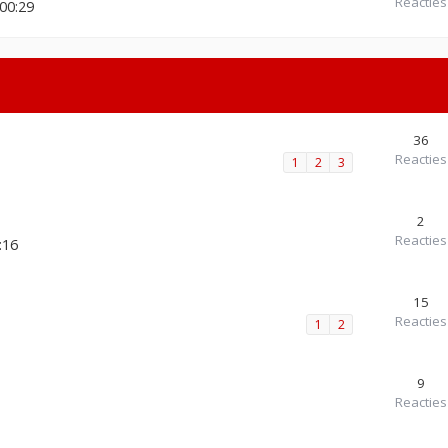
Reacties
00:29
36
Reacties
1
2
3
2
Reacties
:16
15
Reacties
1
2
9
Reacties