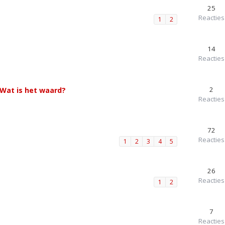
25
Reacties
1
2
14
Reacties
2
 Wat is het waard?
Reacties
72
Reacties
1
2
3
4
5
26
Reacties
1
2
7
Reacties