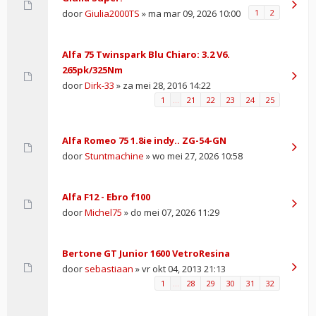
door
Giulia2000TS
» ma mar 09, 2026 10:00
1
2
Alfa 75 Twinspark Blu Chiaro: 3.2 V6.
265pk/325Nm
door
Dirk-33
» za mei 28, 2016 14:22
1
…
21
22
23
24
25
Alfa Romeo 75 1.8ie indy.. ZG-54-GN
door
Stuntmachine
» wo mei 27, 2026 10:58
Alfa F12 - Ebro f100
door
Michel75
» do mei 07, 2026 11:29
Bertone GT Junior 1600 VetroResina
door
sebastiaan
» vr okt 04, 2013 21:13
1
…
28
29
30
31
32