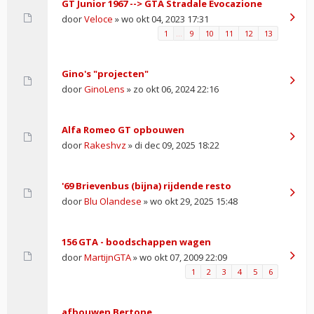
GT Junior 1967 --> GTA Stradale Evocazione
door
Veloce
» wo okt 04, 2023 17:31
1
…
9
10
11
12
13
Gino's "projecten"
door
GinoLens
» zo okt 06, 2024 22:16
Alfa Romeo GT opbouwen
door
Rakeshvz
» di dec 09, 2025 18:22
'69 Brievenbus (bijna) rijdende resto
door
Blu Olandese
» wo okt 29, 2025 15:48
156 GTA - boodschappen wagen
door
MartijnGTA
» wo okt 07, 2009 22:09
1
2
3
4
5
6
afbouwen Bertone