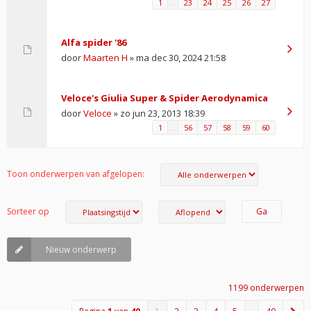
1
…
23
24
25
26
27
Alfa spider '86
door
Maarten H
» ma dec 30, 2024 21:58
Veloce's Giulia Super & Spider Aerodynamica
door
Veloce
» zo jun 23, 2013 18:39
1
…
56
57
58
59
60
Toon onderwerpen van afgelopen:
Sorteer op
Nieuw onderwerp
1199 onderwerpen