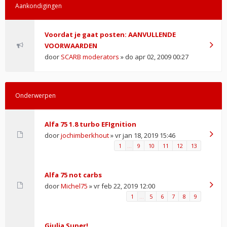
Aankondigingen
Voordat je gaat posten: AANVULLENDE
VOORWAARDEN
door
SCARB moderators
» do apr 02, 2009 00:27
Onderwerpen
Alfa 75 1.8 turbo EFIgnition
door
jochimberkhout
» vr jan 18, 2019 15:46
1
…
9
10
11
12
13
Alfa 75 not carbs
door
Michel75
» vr feb 22, 2019 12:00
1
…
5
6
7
8
9
Giulia Super!