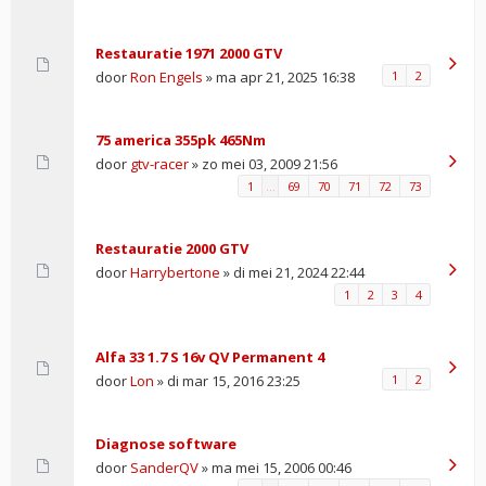
Restauratie 1971 2000 GTV
door
Ron Engels
» ma apr 21, 2025 16:38
1
2
75 america 355pk 465Nm
door
gtv-racer
» zo mei 03, 2009 21:56
1
…
69
70
71
72
73
Restauratie 2000 GTV
door
Harrybertone
» di mei 21, 2024 22:44
1
2
3
4
Alfa 33 1.7 S 16v QV Permanent 4
door
Lon
» di mar 15, 2016 23:25
1
2
Diagnose software
door
SanderQV
» ma mei 15, 2006 00:46