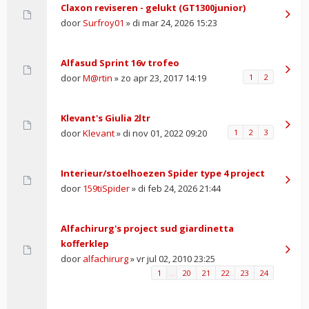
Claxon reviseren - gelukt (GT1300junior)
door
Surfroy01
» di mar 24, 2026 15:23
Alfasud Sprint 16v trofeo
door
M@rtin
» zo apr 23, 2017 14:19
1
2
Klevant's Giulia 2ltr
door
Klevant
» di nov 01, 2022 09:20
1
2
3
Interieur/stoelhoezen Spider type 4 project
door
159tiSpider
» di feb 24, 2026 21:44
Alfachirurg's project sud giardinetta
kofferklep
door
alfachirurg
» vr jul 02, 2010 23:25
1
…
20
21
22
23
24