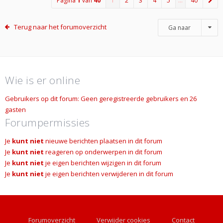
Pagina
1
van
40
1
2
3
4
5
…
40
Terug naar het forumoverzicht
Ga naar
Wie is er online
Gebruikers op dit forum: Geen geregistreerde gebruikers en 26
gasten
Forumpermissies
Je
kunt niet
nieuwe berichten plaatsen in dit forum
Je
kunt niet
reageren op onderwerpen in dit forum
Je
kunt niet
je eigen berichten wijzigen in dit forum
Je
kunt niet
je eigen berichten verwijderen in dit forum
Forumoverzicht
Verwijder cookies
Contact