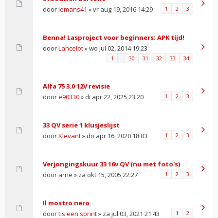
door
lemans41
» vr aug 19, 2016 14:29
1
2
3
Benna! Lasproject voor beginners: APK tijd!
door
Lancelot
» wo jul 02, 2014 19:23
1
…
30
31
32
33
34
Alfa 75 3.0 12V revisie
door
e90330
» di apr 22, 2025 23:20
1
2
3
33 QV serie 1 klusjeslijst
door
Klevant
» do apr 16, 2020 18:03
1
2
3
Verjongingskuur 33 16v QV (nu met foto's)
door
arne
» za okt 15, 2005 22:27
1
2
3
Il mostro nero
door
tis een sprint
» za jul 03, 2021 21:43
1
2