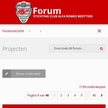
Forumoverzicht
Projecten
Nieuw onderwerp
1199 onderwerpen
Pagina
1
van
40
1
2
3
4
5
…
40