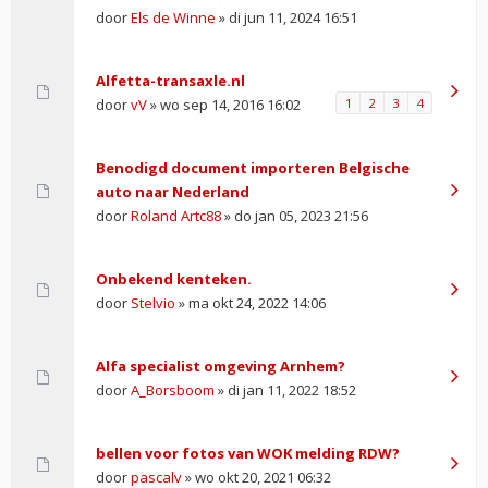
door
Els de Winne
» di jun 11, 2024 16:51
Alfetta-transaxle.nl
door
vV
» wo sep 14, 2016 16:02
1
2
3
4
Benodigd document importeren Belgische
auto naar Nederland
door
Roland Artc88
» do jan 05, 2023 21:56
Onbekend kenteken.
door
Stelvio
» ma okt 24, 2022 14:06
Alfa specialist omgeving Arnhem?
door
A_Borsboom
» di jan 11, 2022 18:52
bellen voor fotos van WOK melding RDW?
door
pascalv
» wo okt 20, 2021 06:32