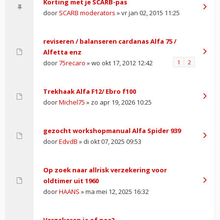
Korting met je SCARB-pas
door
SCARB moderators
» vr jan 02, 2015 11:25
reviseren / balanseren cardanas Alfa 75 /
Alfetta enz
door
75recaro
» wo okt 17, 2012 12:42
1
2
Trekhaak Alfa F12/ Ebro f100
door
Michel75
» zo apr 19, 2026 10:25
gezocht workshopmanual Alfa Spider 939
door
EdvdB
» di okt 07, 2025 09:53
Op zoek naar allrisk verzekering voor
oldtimer uit 1960
door
HAANS
» ma mei 12, 2025 16:32
Verzekeren ja of nee?