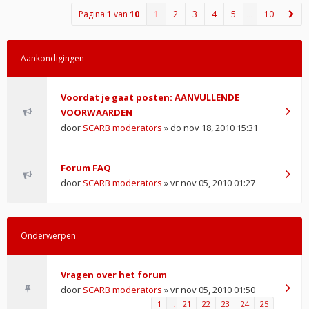
Pagina
1
van
10
1
2
3
4
5
…
10
Aankondigingen
Voordat je gaat posten: AANVULLENDE
VOORWAARDEN
door
SCARB moderators
» do nov 18, 2010 15:31
Forum FAQ
door
SCARB moderators
» vr nov 05, 2010 01:27
Onderwerpen
Vragen over het forum
door
SCARB moderators
» vr nov 05, 2010 01:50
1
…
21
22
23
24
25