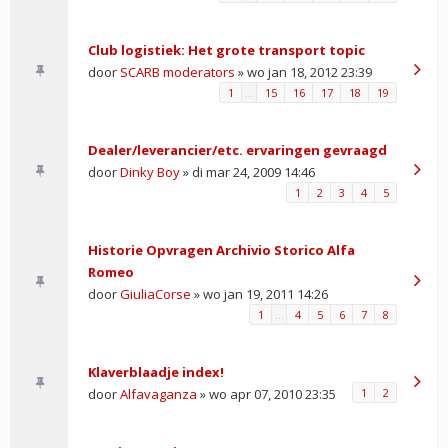
Club logistiek: Het grote transport topic
door
SCARB moderators
» wo jan 18, 2012 23:39
1
…
15
16
17
18
19
Dealer/leverancier/etc. ervaringen gevraagd
door
Dinky Boy
» di mar 24, 2009 14:46
1
2
3
4
5
Historie Opvragen Archivio Storico Alfa
Romeo
door
GiuliaCorse
» wo jan 19, 2011 14:26
1
…
4
5
6
7
8
Klaverblaadje index!
door
Alfavaganza
» wo apr 07, 2010 23:35
1
2