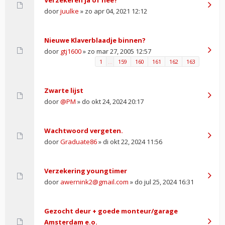
door
juulke
» zo apr 04, 2021 12:12
Nieuwe Klaverblaadje binnen?
door
gtj1600
» zo mar 27, 2005 12:57
1
…
159
160
161
162
163
Zwarte lijst
door
@PM
» do okt 24, 2024 20:17
Wachtwoord vergeten.
door
Graduate86
» di okt 22, 2024 11:56
Verzekering youngtimer
door
awernink2@gmail.com
» do jul 25, 2024 16:31
Gezocht deur + goede monteur/garage
Amsterdam e.o.