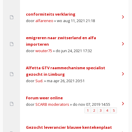
conformiteits verklaring
door
alfareneo
» wo aug 11, 2021 21:18
emigreren naar zwitserland en alfa
importeren
door
wouter75
» do jun 24, 2021 17:32
Alfetta GTV raammechanisme specialist
gezocht in Limburg
door
Sud.
» ma apr 26, 2021 20:51
Forum weer online
door
SCARB moderators
» do nov 07, 2019 14:55
1
2
3
4
5
Gezocht leverancier blauwe kentekenplaat