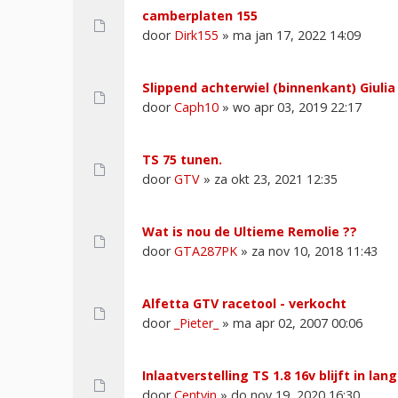
camberplaten 155
door
Dirk155
» ma jan 17, 2022 14:09
Slippend achterwiel (binnenkant) Giulia
door
Caph10
» wo apr 03, 2019 22:17
TS 75 tunen.
door
GTV
» za okt 23, 2021 12:35
Wat is nou de Ultieme Remolie ??
door
GTA287PK
» za nov 10, 2018 11:43
Alfetta GTV racetool - verkocht
door
_Pieter_
» ma apr 02, 2007 00:06
Inlaatverstelling TS 1.8 16v blijft in lan
door
Centvin
» do nov 19, 2020 16:30