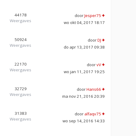
44178
door
Jesper75
Weergaves
wo okt 04, 2017 18:17
50924
door
DJ
Weergaves
do apr 13, 2017 09:38
22170
door
vV
Weergaves
wo jan 11, 2017 19:25
32729
door
Hans66
Weergaves
ma nov 21, 2016 20:39
31383
door
alfaqv75
Weergaves
wo sep 14, 2016 14:33