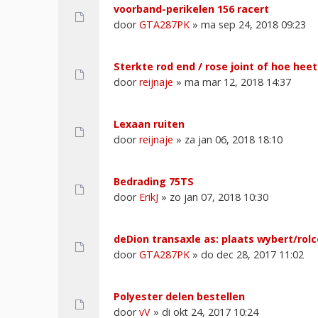
voorband-perikelen 156 racert
door
GTA287PK
» ma sep 24, 2018 09:23
Sterkte rod end / rose joint of hoe heet
door
reijnaje
» ma mar 12, 2018 14:37
Lexaan ruiten
door
reijnaje
» za jan 06, 2018 18:10
Bedrading 75TS
door
ErikJ
» zo jan 07, 2018 10:30
deDion transaxle as: plaats wybert/rol
door
GTA287PK
» do dec 28, 2017 11:02
Polyester delen bestellen
door
vV
» di okt 24, 2017 10:24