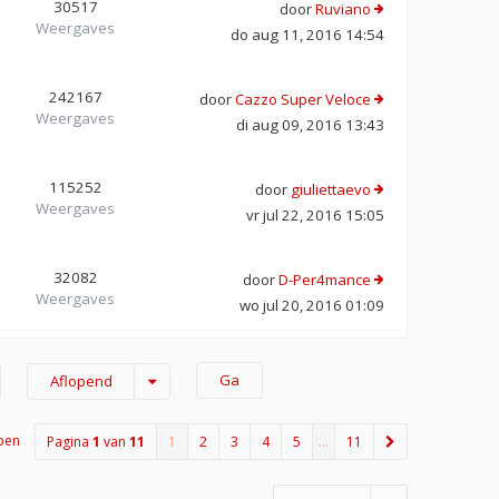
30517
door
Ruviano
Weergaves
do aug 11, 2016 14:54
242167
door
Cazzo Super Veloce
Weergaves
di aug 09, 2016 13:43
115252
door
giuliettaevo
Weergaves
vr jul 22, 2016 15:05
32082
door
D-Per4mance
Weergaves
wo jul 20, 2016 01:09
Aflopend
pen
Pagina
1
van
11
1
2
3
4
5
…
11