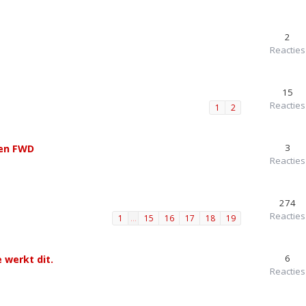
2
Reacties
15
Reacties
1
2
3
een FWD
Reacties
274
Reacties
1
…
15
16
17
18
19
6
 werkt dit.
Reacties