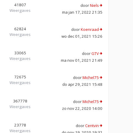
41807
door
Niels
Weergaves
ma jan 17, 2022 21:35
62824
door
Koenraad
Weergaves
wo dec 01, 2021 15:26
33065
door
GTV
Weergaves
ma nov 01, 2021 21:49
72675
door
Michel75
Weergaves
do apr 29, 2021 15:48
367778
door
Michel75
Weergaves
zo nov 22, 2020 14:00
23778
door
Centvin
Weergaves
do nov 19, 2020 19:32