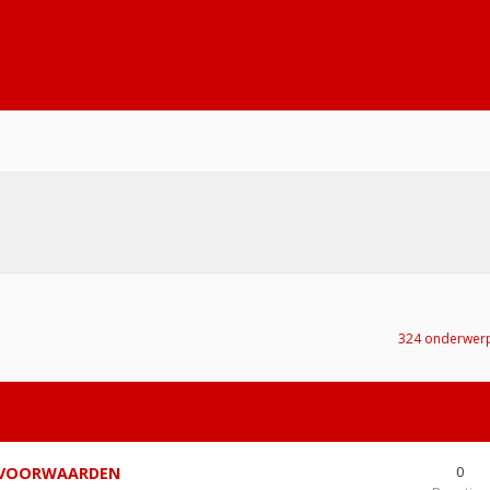
324 onderwer
0
E VOORWAARDEN