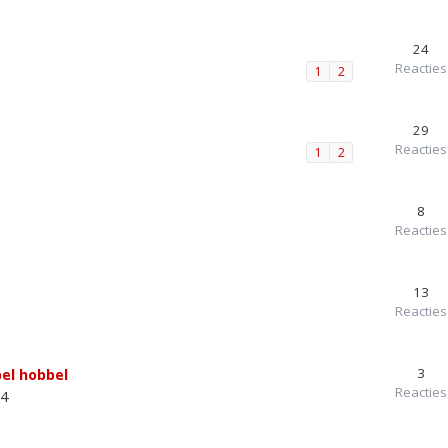
24
Reacties
1
2
29
Reacties
1
2
8
Reacties
13
Reacties
3
el hobbel
Reacties
54