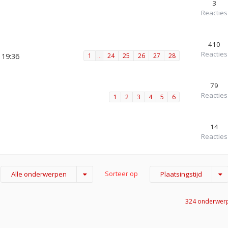
3
Reacties
410
Reacties
 19:36
1
…
24
25
26
27
28
79
Reacties
1
2
3
4
5
6
14
Reacties
Sorteer op
Alle onderwerpen
Plaatsingstijd
324 onderwer