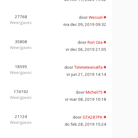
27768
door
Wessel
Weergaves
ma dec 09, 2019 09:32
35808
door
Ron Gta
Weergaves
vr dec 06, 2019 21:05
18595
door
Timmeteenalfa
Weergaves
vr jun 21, 2019 14:14
174192
door
Michel75
Weergaves
vr mar 08, 2019 10:18
21124
door
GTA287PK
Weergaves
do feb 28, 2019 15:24