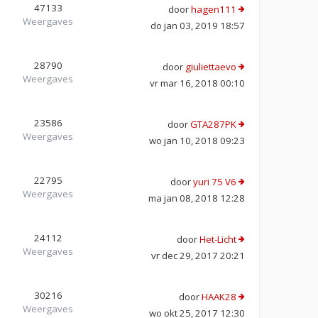
47133
door
hagen111
Weergaves
do jan 03, 2019 18:57
28790
door
giuliettaevo
Weergaves
vr mar 16, 2018 00:10
23586
door
GTA287PK
Weergaves
wo jan 10, 2018 09:23
22795
door
yuri 75 V6
Weergaves
ma jan 08, 2018 12:28
24112
door
Het-Licht
Weergaves
vr dec 29, 2017 20:21
30216
door
HAAK28
Weergaves
wo okt 25, 2017 12:30