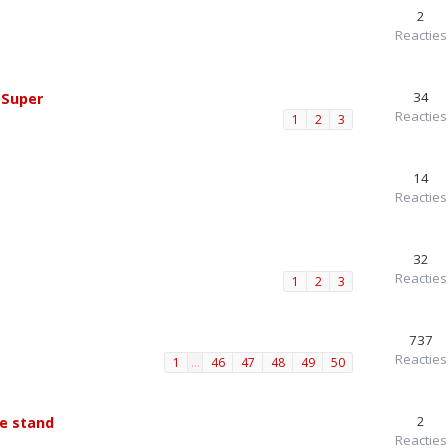
2
Reacties
34
 Super
Reacties
1
2
3
14
Reacties
32
Reacties
1
2
3
737
Reacties
1
…
46
47
48
49
50
2
ge stand
Reacties