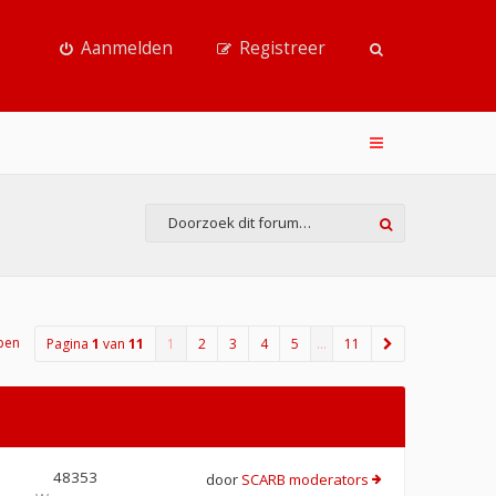
Aanmelden
Registreer
pen
Pagina
1
van
11
1
2
3
4
5
…
11
48353
door
SCARB moderators