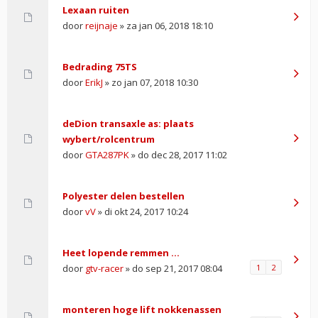
Lexaan ruiten
door
reijnaje
» za jan 06, 2018 18:10
Bedrading 75TS
door
ErikJ
» zo jan 07, 2018 10:30
deDion transaxle as: plaats
wybert/rolcentrum
door
GTA287PK
» do dec 28, 2017 11:02
Polyester delen bestellen
door
vV
» di okt 24, 2017 10:24
Heet lopende remmen ...
door
gtv-racer
» do sep 21, 2017 08:04
1
2
monteren hoge lift nokkenassen