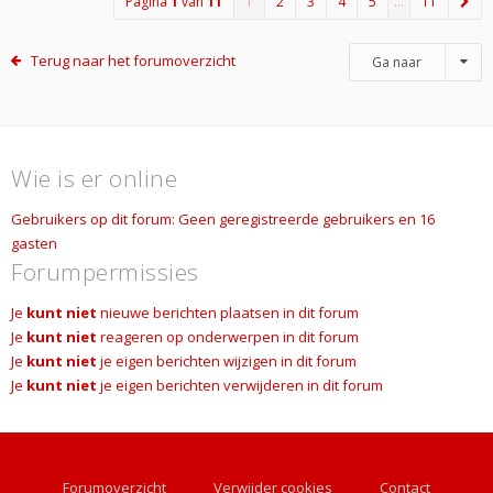
Pagina
1
van
11
1
2
3
4
5
…
11
Terug naar het forumoverzicht
Ga naar
Wie is er online
Gebruikers op dit forum: Geen geregistreerde gebruikers en 16
gasten
Forumpermissies
Je
kunt niet
nieuwe berichten plaatsen in dit forum
Je
kunt niet
reageren op onderwerpen in dit forum
Je
kunt niet
je eigen berichten wijzigen in dit forum
Je
kunt niet
je eigen berichten verwijderen in dit forum
Forumoverzicht
Verwijder cookies
Contact