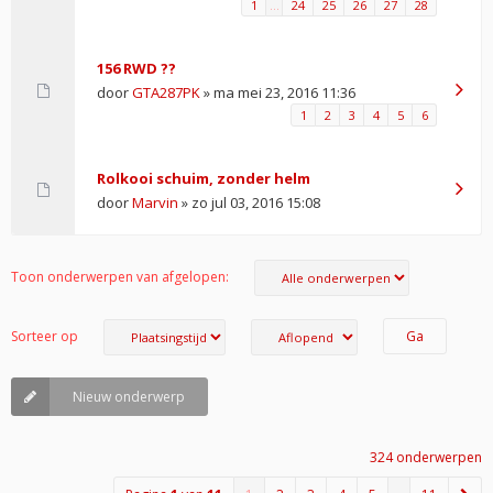
1
…
24
25
26
27
28
156 RWD ??
door
GTA287PK
» ma mei 23, 2016 11:36
1
2
3
4
5
6
Rolkooi schuim, zonder helm
door
Marvin
» zo jul 03, 2016 15:08
Toon onderwerpen van afgelopen:
Sorteer op
Nieuw onderwerp
324 onderwerpen