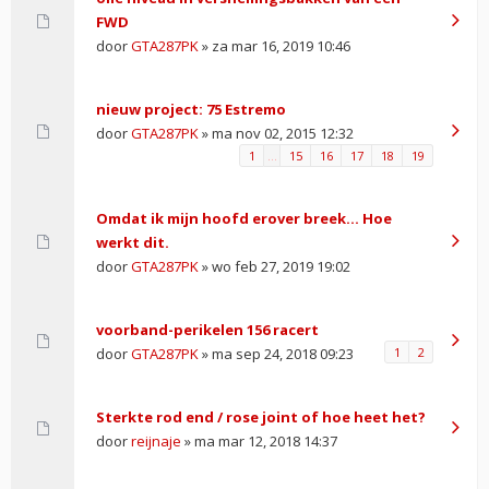
FWD
door
GTA287PK
» za mar 16, 2019 10:46
nieuw project: 75 Estremo
door
GTA287PK
» ma nov 02, 2015 12:32
1
…
15
16
17
18
19
Omdat ik mijn hoofd erover breek... Hoe
werkt dit.
door
GTA287PK
» wo feb 27, 2019 19:02
voorband-perikelen 156 racert
door
GTA287PK
» ma sep 24, 2018 09:23
1
2
Sterkte rod end / rose joint of hoe heet het?
door
reijnaje
» ma mar 12, 2018 14:37