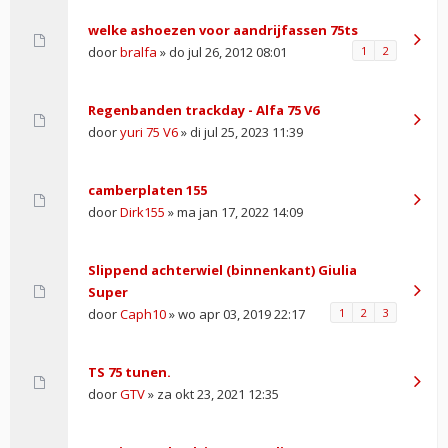
welke ashoezen voor aandrijfassen 75ts
door
bralfa
» do jul 26, 2012 08:01
1
2
Regenbanden trackday - Alfa 75 V6
door
yuri 75 V6
» di jul 25, 2023 11:39
camberplaten 155
door
Dirk155
» ma jan 17, 2022 14:09
Slippend achterwiel (binnenkant) Giulia
Super
door
Caph10
» wo apr 03, 2019 22:17
1
2
3
TS 75 tunen.
door
GTV
» za okt 23, 2021 12:35