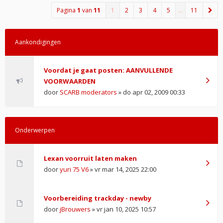
Pagina
1
van
11
1
2
3
4
5
…
11
Aankondigingen
Voordat je gaat posten: AANVULLENDE
VOORWAARDEN
door
SCARB moderators
» do apr 02, 2009 00:33
Onderwerpen
Lexan voorruit laten maken
door
yuri 75 V6
» vr mar 14, 2025 22:00
Voorbereiding trackday - newby
door
jBrouwers
» vr jan 10, 2025 10:57