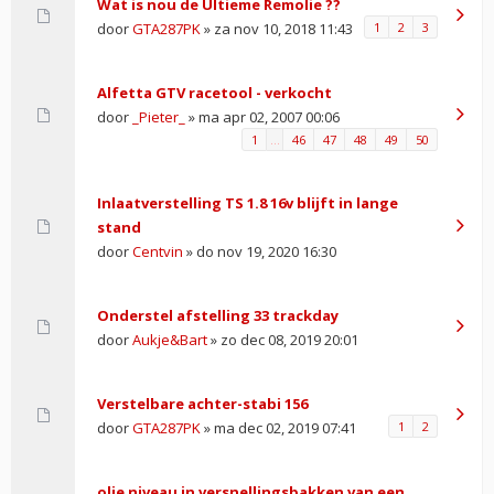
Wat is nou de Ultieme Remolie ??
door
GTA287PK
» za nov 10, 2018 11:43
1
2
3
Alfetta GTV racetool - verkocht
door
_Pieter_
» ma apr 02, 2007 00:06
1
…
46
47
48
49
50
Inlaatverstelling TS 1.8 16v blijft in lange
stand
door
Centvin
» do nov 19, 2020 16:30
Onderstel afstelling 33 trackday
door
Aukje&Bart
» zo dec 08, 2019 20:01
Verstelbare achter-stabi 156
door
GTA287PK
» ma dec 02, 2019 07:41
1
2
olie niveau in versnellingsbakken van een