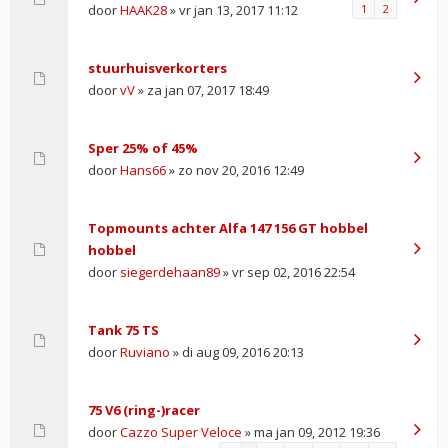
door
HAAK28
» vr jan 13, 2017 11:12
1
2
stuurhuisverkorters
door
vV
» za jan 07, 2017 18:49
Sper 25% of 45%
door
Hans66
» zo nov 20, 2016 12:49
Topmounts achter Alfa 147 156 GT hobbel
hobbel
door
siegerdehaan89
» vr sep 02, 2016 22:54
Tank 75 TS
door
Ruviano
» di aug 09, 2016 20:13
75 V6 (ring-)racer
door
Cazzo Super Veloce
» ma jan 09, 2012 19:36