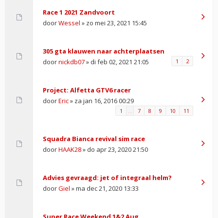
Race 1 2021 Zandvoort
door
Wessel
» zo mei 23, 2021 15:45
305 gta klauwen naar achterplaatsen
door
nickdb07
» di feb 02, 2021 21:05
1
2
Project: Alfetta GTV6 racer
door
Eric
» za jan 16, 2016 00:29
1
…
7
8
9
10
11
Squadra Bianca revival sim race
door
HAAK28
» do apr 23, 2020 21:50
Advies gevraagd: jet of integraal helm?
door
Giel
» ma dec 21, 2020 13:33
Super Race Weekend 1&2 Aug