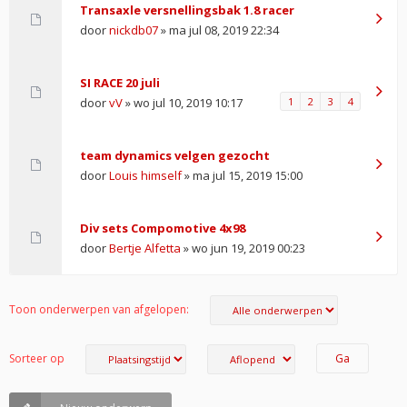
Transaxle versnellingsbak 1.8 racer
door
nickdb07
» ma jul 08, 2019 22:34
SI RACE 20 juli
door
vV
» wo jul 10, 2019 10:17
1
2
3
4
team dynamics velgen gezocht
door
Louis himself
» ma jul 15, 2019 15:00
Div sets Compomotive 4x98
door
Bertje Alfetta
» wo jun 19, 2019 00:23
Toon onderwerpen van afgelopen:
Sorteer op