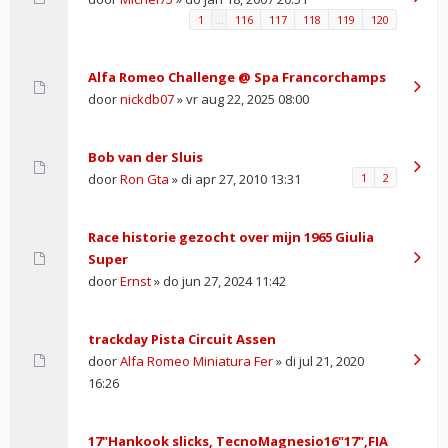
1
…
116
117
118
119
120
Alfa Romeo Challenge @ Spa Francorchamps
door
nickdb07
» vr aug 22, 2025 08:00
Bob van der Sluis
door
Ron Gta
» di apr 27, 2010 13:31
1
2
Race historie gezocht over mijn 1965 Giulia
Super
door
Ernst
» do jun 27, 2024 11:42
trackday Pista Circuit Assen
door
Alfa Romeo Miniatura Fer
» di jul 21, 2020
16:26
17"Hankook slicks, TecnoMagnesio16"17",FIA