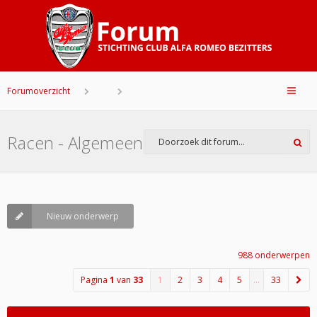
Forumoverzicht
Racen - Algemeen
Nieuw onderwerp
988 onderwerpen
Pagina
1
van
33
1
2
3
4
5
…
33