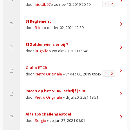
door
nickdb07
» zo nov 10, 2019 20:19
1
2
SI Reglement
door
B-lex
» do dec 02, 2021 12:39
SI Zolder wie is er bij ?
door
BugAlfa
» wo okt 20, 2021 09:48
Giulia ETCR
door
Pietro Originale
» vr dec 06, 2019 09:45
1
2
Racen op het SSAR: schrijf je in!
door
Pietro Originale
» di jul 20, 2021 19:51
Alfa 156 Challengestoel
door
Sergio
» zo jun 27, 2021 01:01