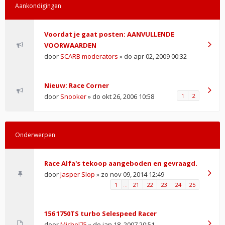
Aankondigingen
Voordat je gaat posten: AANVULLENDE
VOORWAARDEN
door
SCARB moderators
» do apr 02, 2009 00:32
Nieuw: Race Corner
door
Snooker
» do okt 26, 2006 10:58
1
2
Onderwerpen
Race Alfa's tekoop aangeboden en gevraagd.
door
Jasper Slop
» zo nov 09, 2014 12:49
1
…
21
22
23
24
25
156 1750TS turbo Selespeed Racer
door
Michel75
» do jan 18, 2007 20:51