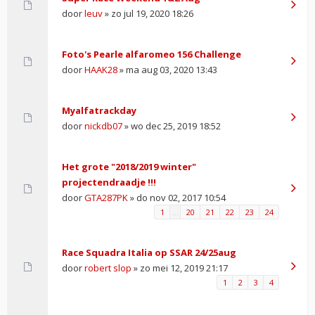
door
leuv
» zo jul 19, 2020 18:26
Foto's Pearle alfaromeo 156 Challenge
door
HAAK28
» ma aug 03, 2020 13:43
Myalfatrackday
door
nickdb07
» wo dec 25, 2019 18:52
Het grote "2018/2019 winter"
projectendraadje !!!
door
GTA287PK
» do nov 02, 2017 10:54
1
…
20
21
22
23
24
Race Squadra Italia op SSAR 24/25aug
door
robert slop
» zo mei 12, 2019 21:17
1
2
3
4