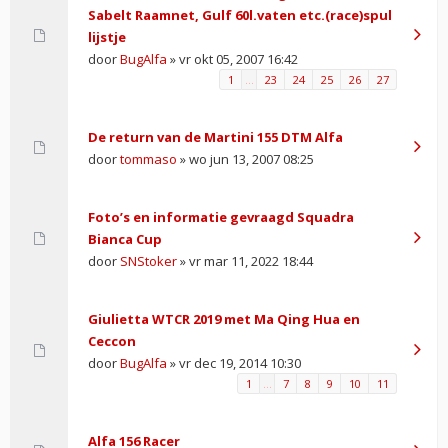
Sabelt Raamnet, Gulf 60l.vaten etc.(race)spul
lijstje
door
BugAlfa
» vr okt 05, 2007 16:42
1
…
23
24
25
26
27
De return van de Martini 155 DTM Alfa
door
tommaso
» wo jun 13, 2007 08:25
Foto’s en informatie gevraagd Squadra
Bianca Cup
door
SNStoker
» vr mar 11, 2022 18:44
Giulietta WTCR 2019 met Ma Qing Hua en
Ceccon
door
BugAlfa
» vr dec 19, 2014 10:30
1
…
7
8
9
10
11
Alfa 156 Racer