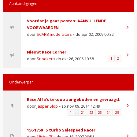
Aankondigingen
Voordat je gaat posten: AANVULLENDE
VOORWAARDEN
door
SCARB moderators
» do apr 02, 2009 00:32
Nieuw: Race Corner
door
Snooker
» do okt 26, 2006 10:58
1
2
Onderwerpen
Race Alfa's tekoop aangeboden en gevraagd.
door
Jasper Slop
» zo nov 09, 2014 12:49
1
…
21
22
23
24
25
156 1750TS turbo Selespeed Racer
door
Michel75
» do jan 18, 2007 20:51