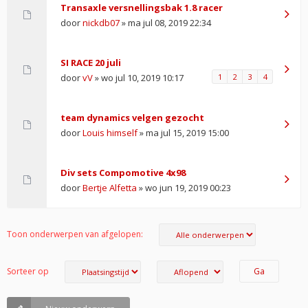
Transaxle versnellingsbak 1.8 racer
door
nickdb07
» ma jul 08, 2019 22:34
SI RACE 20 juli
door
vV
» wo jul 10, 2019 10:17
1
2
3
4
team dynamics velgen gezocht
door
Louis himself
» ma jul 15, 2019 15:00
Div sets Compomotive 4x98
door
Bertje Alfetta
» wo jun 19, 2019 00:23
Toon onderwerpen van afgelopen:
Sorteer op