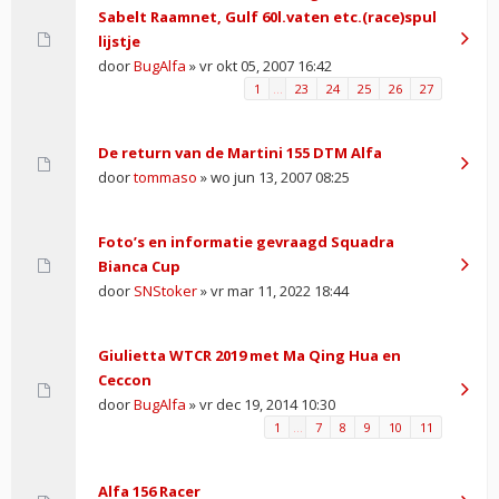
Sabelt Raamnet, Gulf 60l.vaten etc.(race)spul
lijstje
door
BugAlfa
» vr okt 05, 2007 16:42
1
…
23
24
25
26
27
De return van de Martini 155 DTM Alfa
door
tommaso
» wo jun 13, 2007 08:25
Foto’s en informatie gevraagd Squadra
Bianca Cup
door
SNStoker
» vr mar 11, 2022 18:44
Giulietta WTCR 2019 met Ma Qing Hua en
Ceccon
door
BugAlfa
» vr dec 19, 2014 10:30
1
…
7
8
9
10
11
Alfa 156 Racer