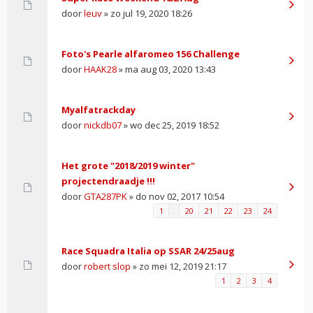
door
leuv
» zo jul 19, 2020 18:26
Foto's Pearle alfaromeo 156 Challenge
door
HAAK28
» ma aug 03, 2020 13:43
Myalfatrackday
door
nickdb07
» wo dec 25, 2019 18:52
Het grote "2018/2019 winter"
projectendraadje !!!
door
GTA287PK
» do nov 02, 2017 10:54
1
…
20
21
22
23
24
Race Squadra Italia op SSAR 24/25aug
door
robert slop
» zo mei 12, 2019 21:17
1
2
3
4