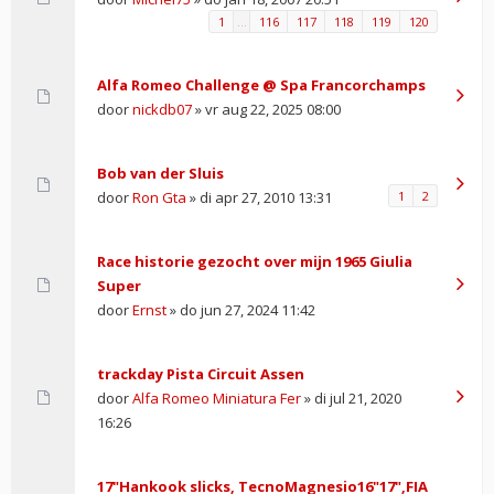
1
…
116
117
118
119
120
Alfa Romeo Challenge @ Spa Francorchamps
door
nickdb07
» vr aug 22, 2025 08:00
Bob van der Sluis
door
Ron Gta
» di apr 27, 2010 13:31
1
2
Race historie gezocht over mijn 1965 Giulia
Super
door
Ernst
» do jun 27, 2024 11:42
trackday Pista Circuit Assen
door
Alfa Romeo Miniatura Fer
» di jul 21, 2020
16:26
17"Hankook slicks, TecnoMagnesio16"17",FIA