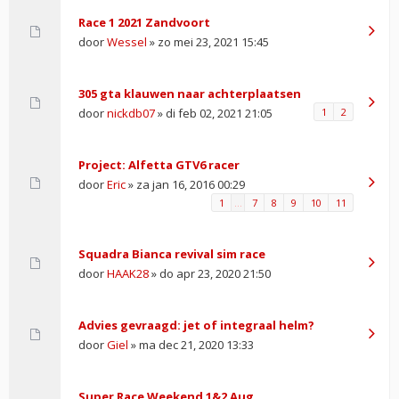
Race 1 2021 Zandvoort
door
Wessel
» zo mei 23, 2021 15:45
305 gta klauwen naar achterplaatsen
door
nickdb07
» di feb 02, 2021 21:05
1
2
Project: Alfetta GTV6 racer
door
Eric
» za jan 16, 2016 00:29
1
…
7
8
9
10
11
Squadra Bianca revival sim race
door
HAAK28
» do apr 23, 2020 21:50
Advies gevraagd: jet of integraal helm?
door
Giel
» ma dec 21, 2020 13:33
Super Race Weekend 1&2 Aug