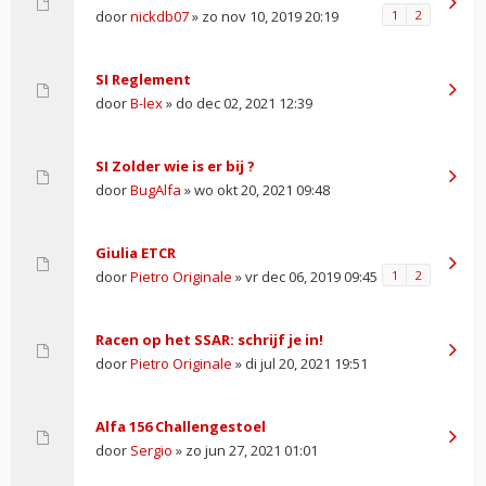
door
nickdb07
» zo nov 10, 2019 20:19
1
2
SI Reglement
door
B-lex
» do dec 02, 2021 12:39
SI Zolder wie is er bij ?
door
BugAlfa
» wo okt 20, 2021 09:48
Giulia ETCR
door
Pietro Originale
» vr dec 06, 2019 09:45
1
2
Racen op het SSAR: schrijf je in!
door
Pietro Originale
» di jul 20, 2021 19:51
Alfa 156 Challengestoel
door
Sergio
» zo jun 27, 2021 01:01