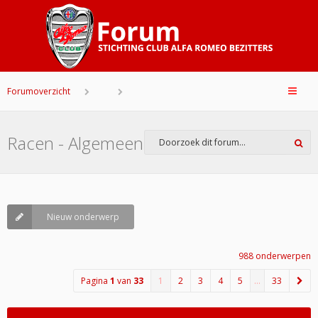
Forumoverzicht
Racen - Algemeen
Nieuw onderwerp
988 onderwerpen
Pagina
1
van
33
1
2
3
4
5
…
33