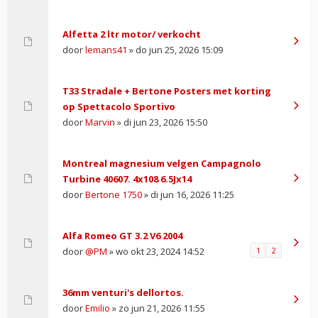
Alfetta 2 ltr motor/ verkocht
door
lemans41
» do jun 25, 2026 15:09
T33 Stradale + Bertone Posters met korting
op Spettacolo Sportivo
door
Marvin
» di jun 23, 2026 15:50
Montreal magnesium velgen Campagnolo
Turbine 40607. 4x108 6.5Jx14
door
Bertone 1750
» di jun 16, 2026 11:25
Alfa Romeo GT 3.2 V6 2004
door
@PM
» wo okt 23, 2024 14:52
1
2
36mm venturi's dellortos.
door
Emilio
» zo jun 21, 2026 11:55