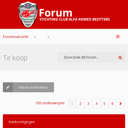
Forumoverzicht
Te koop
Nieuw onderwerp
165 onderwerpen
1
2
3
4
5
6
Aankondigingen