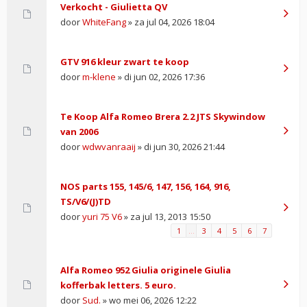
Verkocht - Giulietta QV
door
WhiteFang
» za jul 04, 2026 18:04
GTV 916 kleur zwart te koop
door
m-klene
» di jun 02, 2026 17:36
Te Koop Alfa Romeo Brera 2.2 JTS Skywindow
van 2006
door
wdwvanraaij
» di jun 30, 2026 21:44
NOS parts 155, 145/6, 147, 156, 164, 916,
TS/V6/(J)TD
door
yuri 75 V6
» za jul 13, 2013 15:50
1
…
3
4
5
6
7
Alfa Romeo 952 Giulia originele Giulia
kofferbak letters. 5 euro.
door
Sud.
» wo mei 06, 2026 12:22