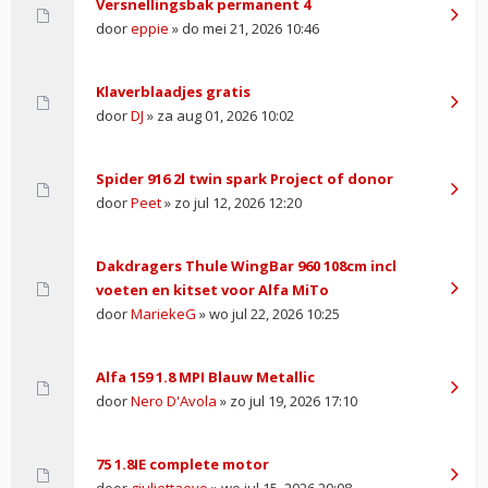
Versnellingsbak permanent 4
door
eppie
» do mei 21, 2026 10:46
Klaverblaadjes gratis
door
DJ
» za aug 01, 2026 10:02
Spider 916 2l twin spark Project of donor
door
Peet
» zo jul 12, 2026 12:20
Dakdragers Thule WingBar 960 108cm incl
voeten en kitset voor Alfa MiTo
door
MariekeG
» wo jul 22, 2026 10:25
Alfa 159 1.8 MPI Blauw Metallic
door
Nero D'Avola
» zo jul 19, 2026 17:10
75 1.8IE complete motor
door
giuliettaevo
» wo jul 15, 2026 20:08