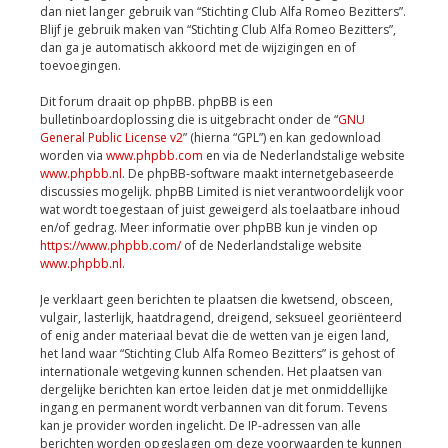
dan niet langer gebruik van “Stichting Club Alfa Romeo Bezitters”.
Blijf je gebruik maken van “Stichting Club Alfa Romeo Bezitters”,
dan ga je automatisch akkoord met de wijzigingen en of
toevoegingen.
Dit forum draait op phpBB. phpBB is een
bulletinboardoplossing die is uitgebracht onder de “
GNU
General Public License v2
” (hierna “GPL”) en kan gedownload
worden via
www.phpbb.com
en via de Nederlandstalige website
www.phpbb.nl
. De phpBB-software maakt internetgebaseerde
discussies mogelijk. phpBB Limited is niet verantwoordelijk voor
wat wordt toegestaan of juist geweigerd als toelaatbare inhoud
en/of gedrag. Meer informatie over phpBB kun je vinden op
https://www.phpbb.com/
of de Nederlandstalige website
www.phpbb.nl
.
Je verklaart geen berichten te plaatsen die kwetsend, obsceen,
vulgair, lasterlijk, haatdragend, dreigend, seksueel georiënteerd
of enig ander materiaal bevat die de wetten van je eigen land,
het land waar “Stichting Club Alfa Romeo Bezitters” is gehost of
internationale wetgeving kunnen schenden. Het plaatsen van
dergelijke berichten kan ertoe leiden dat je met onmiddellijke
ingang en permanent wordt verbannen van dit forum. Tevens
kan je provider worden ingelicht. De IP-adressen van alle
berichten worden opgeslagen om deze voorwaarden te kunnen