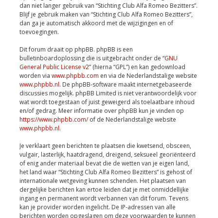
dan niet langer gebruik van “Stichting Club Alfa Romeo Bezitters”.
Blijf je gebruik maken van “Stichting Club Alfa Romeo Bezitters”,
dan ga je automatisch akkoord met de wijzigingen en of
toevoegingen.
Dit forum draait op phpBB. phpBB is een
bulletinboardoplossing die is uitgebracht onder de “
GNU
General Public License v2
” (hierna “GPL”) en kan gedownload
worden via
www.phpbb.com
en via de Nederlandstalige website
www.phpbb.nl
. De phpBB-software maakt internetgebaseerde
discussies mogelijk. phpBB Limited is niet verantwoordelijk voor
wat wordt toegestaan of juist geweigerd als toelaatbare inhoud
en/of gedrag. Meer informatie over phpBB kun je vinden op
https://www.phpbb.com/
of de Nederlandstalige website
www.phpbb.nl
.
Je verklaart geen berichten te plaatsen die kwetsend, obsceen,
vulgair, lasterlijk, haatdragend, dreigend, seksueel georiënteerd
of enig ander materiaal bevat die de wetten van je eigen land,
het land waar “Stichting Club Alfa Romeo Bezitters” is gehost of
internationale wetgeving kunnen schenden. Het plaatsen van
dergelijke berichten kan ertoe leiden dat je met onmiddellijke
ingang en permanent wordt verbannen van dit forum. Tevens
kan je provider worden ingelicht. De IP-adressen van alle
berichten worden opgeslagen om deze voorwaarden te kunnen