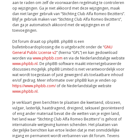
aan te raden om zelf de voorwaarden regelmatig te controleren
op wijzigingen. Ga je niet akkoord met deze wijzigingen, maak
dan niet langer gebruik van “Stichting Club Alfa Romeo Bezitters”.
Blijf je gebruik maken van “Stichting Club Alfa Romeo Bezitters”,
dan ga je automatisch akkoord met de wijzigingen en of
toevoegingen.
Dit forum draait op phpBB. phpBB is een
bulletinboardoplossing die is uitgebracht onder de “
GNU
General Public License v2
” (hierna “GPL”) en kan gedownload
worden via
www.phpbb.com
en via de Nederlandstalige website
www.phpbb.nl
. De phpBB-software maakt internetgebaseerde
discussies mogelijk. phpBB Limited is niet verantwoordelijk voor
wat wordt toegestaan of juist geweigerd als toelaatbare inhoud
en/of gedrag. Meer informatie over phpBB kun je vinden op
https://www.phpbb.com/
of de Nederlandstalige website
www.phpbb.nl
.
Je verklaart geen berichten te plaatsen die kwetsend, obsceen,
vulgair, lasterlijk, haatdragend, dreigend, seksueel georiënteerd
of enig ander materiaal bevat die de wetten van je eigen land,
het land waar “Stichting Club Alfa Romeo Bezitters” is gehost of
internationale wetgeving kunnen schenden. Het plaatsen van
dergelijke berichten kan ertoe leiden dat je met onmiddellijke
ingang en permanent wordt verbannen van dit forum. Tevens