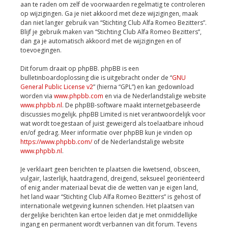
aan te raden om zelf de voorwaarden regelmatig te controleren
op wijzigingen. Ga je niet akkoord met deze wijzigingen, maak
dan niet langer gebruik van “Stichting Club Alfa Romeo Bezitters”.
Blijf je gebruik maken van “Stichting Club Alfa Romeo Bezitters”,
dan ga je automatisch akkoord met de wijzigingen en of
toevoegingen.
Dit forum draait op phpBB. phpBB is een
bulletinboardoplossing die is uitgebracht onder de “
GNU
General Public License v2
” (hierna “GPL”) en kan gedownload
worden via
www.phpbb.com
en via de Nederlandstalige website
www.phpbb.nl
. De phpBB-software maakt internetgebaseerde
discussies mogelijk. phpBB Limited is niet verantwoordelijk voor
wat wordt toegestaan of juist geweigerd als toelaatbare inhoud
en/of gedrag. Meer informatie over phpBB kun je vinden op
https://www.phpbb.com/
of de Nederlandstalige website
www.phpbb.nl
.
Je verklaart geen berichten te plaatsen die kwetsend, obsceen,
vulgair, lasterlijk, haatdragend, dreigend, seksueel georiënteerd
of enig ander materiaal bevat die de wetten van je eigen land,
het land waar “Stichting Club Alfa Romeo Bezitters” is gehost of
internationale wetgeving kunnen schenden. Het plaatsen van
dergelijke berichten kan ertoe leiden dat je met onmiddellijke
ingang en permanent wordt verbannen van dit forum. Tevens