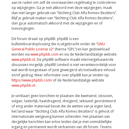
aan te raden om zelf de voorwaarden regelmatig te controleren
op wijzigingen. Ga je niet akkoord met deze wijzigingen, maak
dan niet langer gebruik van “Stichting Club Alfa Romeo Bezitters”.
Blijf je gebruik maken van “Stichting Club Alfa Romeo Bezitters”,
dan ga je automatisch akkoord met de wijzigingen en of
toevoegingen.
Dit forum draait op phpBB. phpBB is een
bulletinboardoplossing die is uitgebracht onder de “
GNU
General Public License v2
” (hierna “GPL”) en kan gedownload
worden via
www.phpbb.com
en via de Nederlandstalige website
www.phpbb.nl
. De phpBB-software maakt internetgebaseerde
discussies mogelijk. phpBB Limited is niet verantwoordelijk voor
wat wordt toegestaan of juist geweigerd als toelaatbare inhoud
en/of gedrag. Meer informatie over phpBB kun je vinden op
https://www.phpbb.com/
of de Nederlandstalige website
www.phpbb.nl
.
Je verklaart geen berichten te plaatsen die kwetsend, obsceen,
vulgair, lasterlijk, haatdragend, dreigend, seksueel georiënteerd
of enig ander materiaal bevat die de wetten van je eigen land,
het land waar “Stichting Club Alfa Romeo Bezitters” is gehost of
internationale wetgeving kunnen schenden. Het plaatsen van
dergelijke berichten kan ertoe leiden dat je met onmiddellijke
ingang en permanent wordt verbannen van dit forum. Tevens