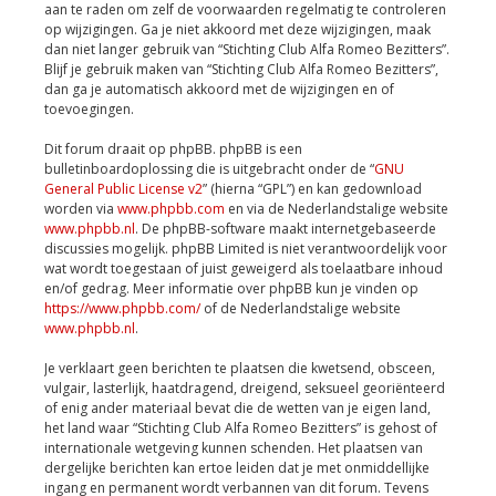
aan te raden om zelf de voorwaarden regelmatig te controleren
op wijzigingen. Ga je niet akkoord met deze wijzigingen, maak
dan niet langer gebruik van “Stichting Club Alfa Romeo Bezitters”.
Blijf je gebruik maken van “Stichting Club Alfa Romeo Bezitters”,
dan ga je automatisch akkoord met de wijzigingen en of
toevoegingen.
Dit forum draait op phpBB. phpBB is een
bulletinboardoplossing die is uitgebracht onder de “
GNU
General Public License v2
” (hierna “GPL”) en kan gedownload
worden via
www.phpbb.com
en via de Nederlandstalige website
www.phpbb.nl
. De phpBB-software maakt internetgebaseerde
discussies mogelijk. phpBB Limited is niet verantwoordelijk voor
wat wordt toegestaan of juist geweigerd als toelaatbare inhoud
en/of gedrag. Meer informatie over phpBB kun je vinden op
https://www.phpbb.com/
of de Nederlandstalige website
www.phpbb.nl
.
Je verklaart geen berichten te plaatsen die kwetsend, obsceen,
vulgair, lasterlijk, haatdragend, dreigend, seksueel georiënteerd
of enig ander materiaal bevat die de wetten van je eigen land,
het land waar “Stichting Club Alfa Romeo Bezitters” is gehost of
internationale wetgeving kunnen schenden. Het plaatsen van
dergelijke berichten kan ertoe leiden dat je met onmiddellijke
ingang en permanent wordt verbannen van dit forum. Tevens