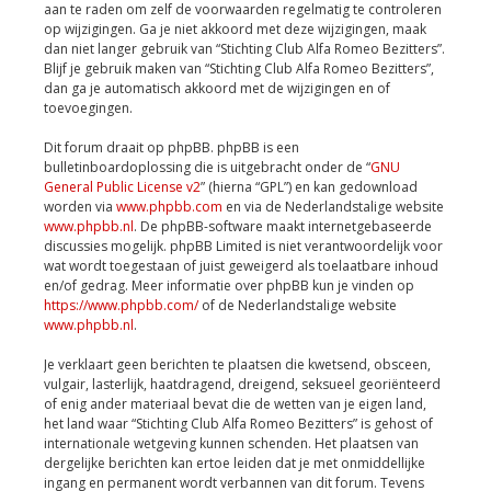
aan te raden om zelf de voorwaarden regelmatig te controleren
op wijzigingen. Ga je niet akkoord met deze wijzigingen, maak
dan niet langer gebruik van “Stichting Club Alfa Romeo Bezitters”.
Blijf je gebruik maken van “Stichting Club Alfa Romeo Bezitters”,
dan ga je automatisch akkoord met de wijzigingen en of
toevoegingen.
Dit forum draait op phpBB. phpBB is een
bulletinboardoplossing die is uitgebracht onder de “
GNU
General Public License v2
” (hierna “GPL”) en kan gedownload
worden via
www.phpbb.com
en via de Nederlandstalige website
www.phpbb.nl
. De phpBB-software maakt internetgebaseerde
discussies mogelijk. phpBB Limited is niet verantwoordelijk voor
wat wordt toegestaan of juist geweigerd als toelaatbare inhoud
en/of gedrag. Meer informatie over phpBB kun je vinden op
https://www.phpbb.com/
of de Nederlandstalige website
www.phpbb.nl
.
Je verklaart geen berichten te plaatsen die kwetsend, obsceen,
vulgair, lasterlijk, haatdragend, dreigend, seksueel georiënteerd
of enig ander materiaal bevat die de wetten van je eigen land,
het land waar “Stichting Club Alfa Romeo Bezitters” is gehost of
internationale wetgeving kunnen schenden. Het plaatsen van
dergelijke berichten kan ertoe leiden dat je met onmiddellijke
ingang en permanent wordt verbannen van dit forum. Tevens