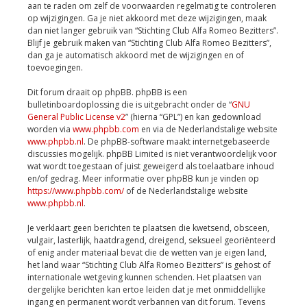
aan te raden om zelf de voorwaarden regelmatig te controleren
op wijzigingen. Ga je niet akkoord met deze wijzigingen, maak
dan niet langer gebruik van “Stichting Club Alfa Romeo Bezitters”.
Blijf je gebruik maken van “Stichting Club Alfa Romeo Bezitters”,
dan ga je automatisch akkoord met de wijzigingen en of
toevoegingen.
Dit forum draait op phpBB. phpBB is een
bulletinboardoplossing die is uitgebracht onder de “
GNU
General Public License v2
” (hierna “GPL”) en kan gedownload
worden via
www.phpbb.com
en via de Nederlandstalige website
www.phpbb.nl
. De phpBB-software maakt internetgebaseerde
discussies mogelijk. phpBB Limited is niet verantwoordelijk voor
wat wordt toegestaan of juist geweigerd als toelaatbare inhoud
en/of gedrag. Meer informatie over phpBB kun je vinden op
https://www.phpbb.com/
of de Nederlandstalige website
www.phpbb.nl
.
Je verklaart geen berichten te plaatsen die kwetsend, obsceen,
vulgair, lasterlijk, haatdragend, dreigend, seksueel georiënteerd
of enig ander materiaal bevat die de wetten van je eigen land,
het land waar “Stichting Club Alfa Romeo Bezitters” is gehost of
internationale wetgeving kunnen schenden. Het plaatsen van
dergelijke berichten kan ertoe leiden dat je met onmiddellijke
ingang en permanent wordt verbannen van dit forum. Tevens