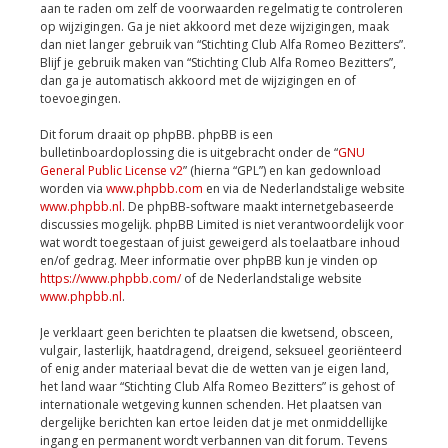
aan te raden om zelf de voorwaarden regelmatig te controleren
op wijzigingen. Ga je niet akkoord met deze wijzigingen, maak
dan niet langer gebruik van “Stichting Club Alfa Romeo Bezitters”.
Blijf je gebruik maken van “Stichting Club Alfa Romeo Bezitters”,
dan ga je automatisch akkoord met de wijzigingen en of
toevoegingen.
Dit forum draait op phpBB. phpBB is een
bulletinboardoplossing die is uitgebracht onder de “
GNU
General Public License v2
” (hierna “GPL”) en kan gedownload
worden via
www.phpbb.com
en via de Nederlandstalige website
www.phpbb.nl
. De phpBB-software maakt internetgebaseerde
discussies mogelijk. phpBB Limited is niet verantwoordelijk voor
wat wordt toegestaan of juist geweigerd als toelaatbare inhoud
en/of gedrag. Meer informatie over phpBB kun je vinden op
https://www.phpbb.com/
of de Nederlandstalige website
www.phpbb.nl
.
Je verklaart geen berichten te plaatsen die kwetsend, obsceen,
vulgair, lasterlijk, haatdragend, dreigend, seksueel georiënteerd
of enig ander materiaal bevat die de wetten van je eigen land,
het land waar “Stichting Club Alfa Romeo Bezitters” is gehost of
internationale wetgeving kunnen schenden. Het plaatsen van
dergelijke berichten kan ertoe leiden dat je met onmiddellijke
ingang en permanent wordt verbannen van dit forum. Tevens