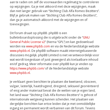
aan te raden om zelf de voorwaarden regelmatig te controleren
op wijzigingen. Ga je niet akkoord met deze wijzigingen, maak
dan niet langer gebruik van “Stichting Club Alfa Romeo Bezitters”.
Blijf je gebruik maken van “Stichting Club Alfa Romeo Bezitters”,
dan ga je automatisch akkoord met de wijzigingen en of
toevoegingen.
Dit forum draait op phpBB. phpBB is een
bulletinboardoplossing die is uitgebracht onder de “
GNU
General Public License v2
” (hierna “GPL”) en kan gedownload
worden via
www.phpbb.com
en via de Nederlandstalige website
www.phpbb.nl
. De phpBB-software maakt internetgebaseerde
discussies mogelijk. phpBB Limited is niet verantwoordelijk voor
wat wordt toegestaan of juist geweigerd als toelaatbare inhoud
en/of gedrag. Meer informatie over phpBB kun je vinden op
https://www.phpbb.com/
of de Nederlandstalige website
www.phpbb.nl
.
Je verklaart geen berichten te plaatsen die kwetsend, obsceen,
vulgair, lasterlijk, haatdragend, dreigend, seksueel georiënteerd
of enig ander materiaal bevat die de wetten van je eigen land,
het land waar “Stichting Club Alfa Romeo Bezitters” is gehost of
internationale wetgeving kunnen schenden. Het plaatsen van
dergelijke berichten kan ertoe leiden dat je met onmiddellijke
ingang en permanent wordt verbannen van dit forum. Tevens