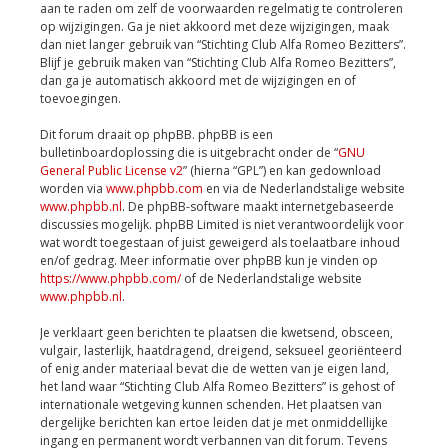
aan te raden om zelf de voorwaarden regelmatig te controleren
op wijzigingen. Ga je niet akkoord met deze wijzigingen, maak
dan niet langer gebruik van “Stichting Club Alfa Romeo Bezitters”.
Blijf je gebruik maken van “Stichting Club Alfa Romeo Bezitters”,
dan ga je automatisch akkoord met de wijzigingen en of
toevoegingen.
Dit forum draait op phpBB. phpBB is een
bulletinboardoplossing die is uitgebracht onder de “
GNU
General Public License v2
” (hierna “GPL”) en kan gedownload
worden via
www.phpbb.com
en via de Nederlandstalige website
www.phpbb.nl
. De phpBB-software maakt internetgebaseerde
discussies mogelijk. phpBB Limited is niet verantwoordelijk voor
wat wordt toegestaan of juist geweigerd als toelaatbare inhoud
en/of gedrag. Meer informatie over phpBB kun je vinden op
https://www.phpbb.com/
of de Nederlandstalige website
www.phpbb.nl
.
Je verklaart geen berichten te plaatsen die kwetsend, obsceen,
vulgair, lasterlijk, haatdragend, dreigend, seksueel georiënteerd
of enig ander materiaal bevat die de wetten van je eigen land,
het land waar “Stichting Club Alfa Romeo Bezitters” is gehost of
internationale wetgeving kunnen schenden. Het plaatsen van
dergelijke berichten kan ertoe leiden dat je met onmiddellijke
ingang en permanent wordt verbannen van dit forum. Tevens