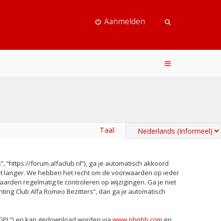
Aanmelden
Taal:
, “https://forum.alfaclub.nl”), ga je automatisch akkoord
iet langer. We hebben het recht om de voorwaarden op ieder
aarden regelmatig te controleren op wijzigingen. Ga je niet
chting Club Alfa Romeo Bezitters”, dan ga je automatisch
 “GPL”) en kan gedownload worden via
www.phpbb.com
en