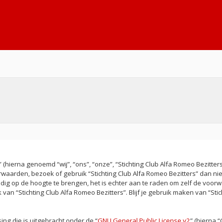
(hierna genoemd “wij”, “ons”, “onze”, “Stichting Club Alfa Romeo Bezitters”
rwaarden, bezoek of gebruik “Stichting Club Alfa Romeo Bezitters” dan n
jdig op de hoogte te brengen, het is echter aan te raden om zelf de voorw
an “Stichting Club Alfa Romeo Bezitters”. Blijf je gebruik maken van “Sti
ing die is uitgebracht onder de “
GNU General Public License v2
” (hierna