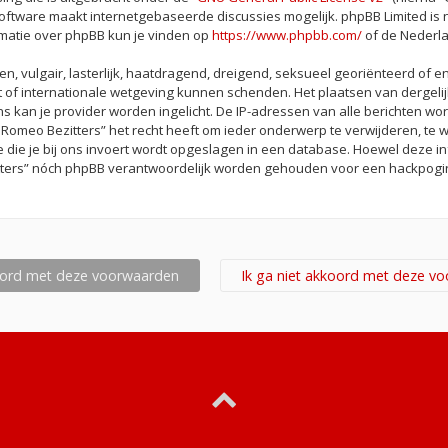
oftware maakt internetgebaseerde discussies mogelijk. phpBB Limited is n
rmatie over phpBB kun je vinden op
https://www.phpbb.com/
of de Nederla
n, vulgair, lasterlijk, haatdragend, dreigend, seksueel georiënteerd of e
st of internationale wetgeving kunnen schenden. Het plaatsen van dergelij
s kan je provider worden ingelicht. De IP-adressen van alle berichten
Romeo Bezitters” het recht heeft om ieder onderwerp te verwijderen, te wij
e die je bij ons invoert wordt opgeslagen in een database. Hoewel deze in
itters” nóch phpBB verantwoordelijk worden gehouden voor een hackpogin