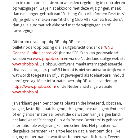
aan te raden om zelf de voorwaarden regelmatig te controleren
op wijzigingen. Ga je niet akkoord met deze wijzigingen, maak
dan niet langer gebruik van “Stichting Club Alfa Romeo Bezitters”.
Blijf je gebruik maken van “Stichting Club Alfa Romeo Bezitters”,
dan ga je automatisch akkoord met de wijzigingen en of
toevoegingen.
Dit forum draait op phpBB. phpBB is een
bulletinboardoplossing die is uitgebracht onder de “
GNU
General Public License v2
” (hierna “GPL”) en kan gedownload
worden via
www.phpbb.com
en via de Nederlandstalige website
www.phpbb.nl
. De phpBB-software maakt internetgebaseerde
discussies mogelijk. phpBB Limited is niet verantwoordelijk voor
wat wordt toegestaan of juist geweigerd als toelaatbare inhoud
en/of gedrag. Meer informatie over phpBB kun je vinden op
https://www.phpbb.com/
of de Nederlandstalige website
www.phpbb.nl
.
Je verklaart geen berichten te plaatsen die kwetsend, obsceen,
vulgair, lasterlijk, haatdragend, dreigend, seksueel georiënteerd
of enig ander materiaal bevat die de wetten van je eigen land,
het land waar “Stichting Club Alfa Romeo Bezitters” is gehost of
internationale wetgeving kunnen schenden. Het plaatsen van
dergelijke berichten kan ertoe leiden dat je met onmiddellijke
ingang en permanent wordt verbannen van dit forum. Tevens