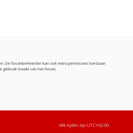
eden. De forumbeheerder kan ook extra permissies toestaan
je gebruik maakt van het forum.
Alle tijden zijn
UTC+02:00