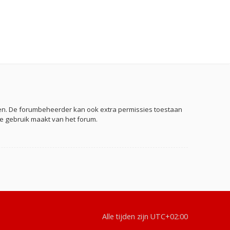
eden. De forumbeheerder kan ook extra permissies toestaan
je gebruik maakt van het forum.
Alle tijden zijn
UTC+02:00