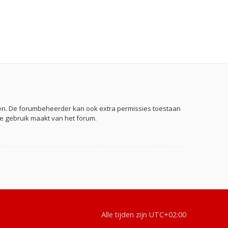
eden. De forumbeheerder kan ook extra permissies toestaan
je gebruik maakt van het forum.
Alle tijden zijn
UTC+02:00