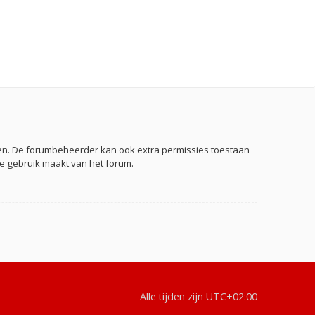
eden. De forumbeheerder kan ook extra permissies toestaan
je gebruik maakt van het forum.
Alle tijden zijn
UTC+02:00