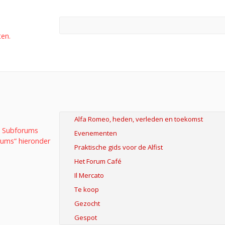
ten.
n. Subforums
rums“ hieronder