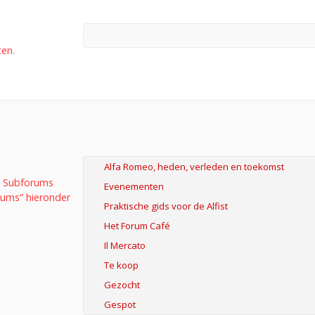
ten.
n. Subforums
rums“ hieronder