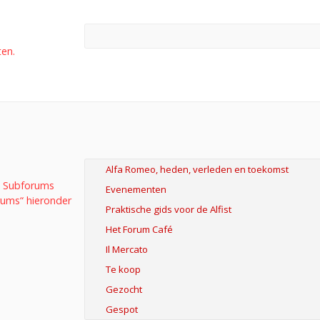
ten.
n. Subforums
rums“ hieronder