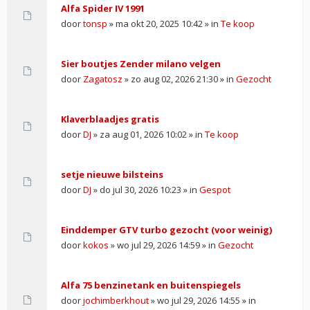
Alfa Spider IV 1991
door
tonsp
» ma okt 20, 2025 10:42 » in
Te koop
Sier boutjes Zender milano velgen
door
Zagatosz
» zo aug 02, 2026 21:30 » in
Gezocht
Klaverblaadjes gratis
door
DJ
» za aug 01, 2026 10:02 » in
Te koop
setje nieuwe bilsteins
door
DJ
» do jul 30, 2026 10:23 » in
Gespot
Einddemper GTV turbo gezocht (voor weinig)
door
kokos
» wo jul 29, 2026 14:59 » in
Gezocht
Alfa 75 benzinetank en buitenspiegels
door
jochimberkhout
» wo jul 29, 2026 14:55 » in