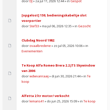
door
DJ
» za jul 11, 2026 12:44 » in
Gespot
[opgelost] 159, bedieningskabeltje slot
voorportier
door
Stef33
» ma jul 06, 2026 12:35 » in
Gezocht
Clubdag Noord 1982
door
ovaalbredene
» zo jul 05, 2026 10:06 » in
Evenementen
Te Koop Alfa Romeo Brera 2.2 JTS Skywindow
van 2006
door
wdwvanraaij
» di jun 30, 2026 21:44 » in
Te
koop
Alfetta 2 ltr motor/ verkocht
door
lemans41
» do jun 25, 2026 15:09 » in
Te koop