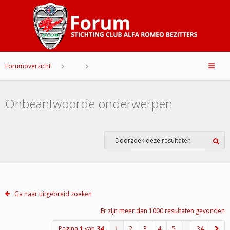
Forumoverzicht
Onbeantwoorde onderwerpen
Ga naar uitgebreid zoeken
Er zijn meer dan 1000 resultaten gevonden
Pagina
1
van
34
1
2
3
4
5
…
34