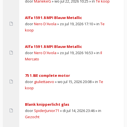
door
MariekeG
» wo jul 22, 2026 10:25 » in
Te koop
Alfa 159 1.8 MPI Blauw Metallic
door
Nero D'Avola
» zo jul 19, 2026 17:10 » in
Te
koop
Alfa 159 1.8 MPI Blauw Metallic
door
Nero D'Avola
» zo jul 19, 2026 16:53 » in
Il
Mercato
75 1.8IE complete motor
door
giuliettaevo
» wo jul 15, 2026 20:08 » in
Te
koop
Blank knipperlicht glas
door
SpiderJunior71
» di jul 14, 2026 23:46 » in
Gezocht