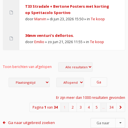
T33 Stradale + Bertone Posters met korting
op Spettacolo Sportivo
door
Marvin
» di jun 23, 2026 15:50 » in
Te koop
36mm venturi's dellortos.
door
Emilio
» zo jun 21, 2026 11:55 » in
Te koop
Toon berichten van afgelopen
Er zijn meer dan 1000 resultaten gevonden
Pagina
1
van
34
1
2
3
4
5
…
34
Ga naar uitgebreid zoeken
Ga naar