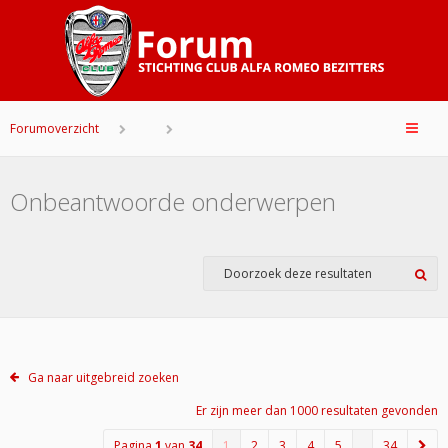
Forumoverzicht
Onbeantwoorde onderwerpen
Ga naar uitgebreid zoeken
Er zijn meer dan 1000 resultaten gevonden
Pagina
1
van
34
1
2
3
4
5
…
34