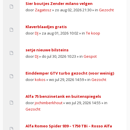
Sier boutjes Zender milano velgen
door
Zagatosz
» zo aug 02, 2026 21:30 » in
Gezocht
Klaverblaadjes gratis
door
DJ
» za aug 01, 2026 10:02 » in
Te koop
setje nieuwe bilsteins
door
DJ
» do jul 30, 2026 10:23 » in
Gespot
Einddemper GTV turbo gezocht (voor weinig)
door
kokos
» wo jul 29, 2026 14:59 » in
Gezocht
Alfa 75 benzinetank en buitenspiegels
door
jochimberkhout
» wo jul 29, 2026 14:55 » in
Gezocht
Alfa Romeo Spider 939 – 1750 TBi – Rosso Alfa