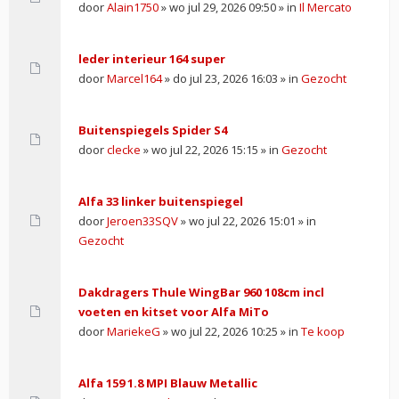
door
Alain1750
» wo jul 29, 2026 09:50 » in
Il Mercato
leder interieur 164 super
door
Marcel164
» do jul 23, 2026 16:03 » in
Gezocht
Buitenspiegels Spider S4
door
clecke
» wo jul 22, 2026 15:15 » in
Gezocht
Alfa 33 linker buitenspiegel
door
Jeroen33SQV
» wo jul 22, 2026 15:01 » in
Gezocht
Dakdragers Thule WingBar 960 108cm incl
voeten en kitset voor Alfa MiTo
door
MariekeG
» wo jul 22, 2026 10:25 » in
Te koop
Alfa 159 1.8 MPI Blauw Metallic