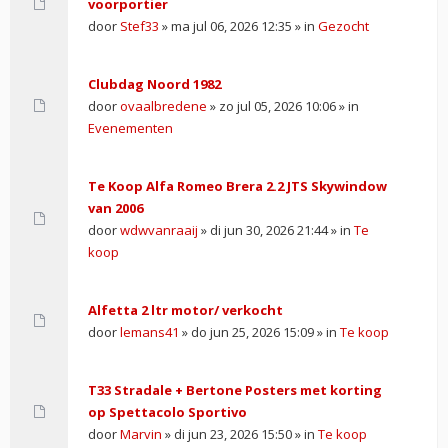
voorportier
door
Stef33
» ma jul 06, 2026 12:35 » in
Gezocht
Clubdag Noord 1982
door
ovaalbredene
» zo jul 05, 2026 10:06 » in
Evenementen
Te Koop Alfa Romeo Brera 2.2 JTS Skywindow
van 2006
door
wdwvanraaij
» di jun 30, 2026 21:44 » in
Te
koop
Alfetta 2 ltr motor/ verkocht
door
lemans41
» do jun 25, 2026 15:09 » in
Te koop
T33 Stradale + Bertone Posters met korting
op Spettacolo Sportivo
door
Marvin
» di jun 23, 2026 15:50 » in
Te koop