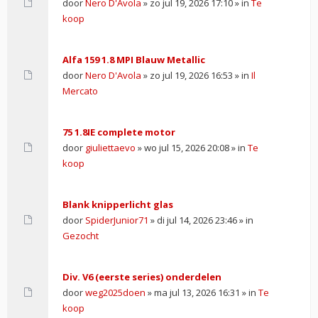
door
Nero D'Avola
» zo jul 19, 2026 17:10 » in
Te
koop
Alfa 159 1.8 MPI Blauw Metallic
door
Nero D'Avola
» zo jul 19, 2026 16:53 » in
Il
Mercato
75 1.8IE complete motor
door
giuliettaevo
» wo jul 15, 2026 20:08 » in
Te
koop
Blank knipperlicht glas
door
SpiderJunior71
» di jul 14, 2026 23:46 » in
Gezocht
Div. V6 (eerste series) onderdelen
door
weg2025doen
» ma jul 13, 2026 16:31 » in
Te
koop