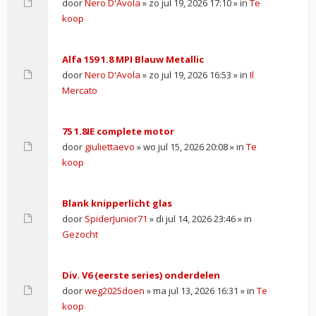
door
Nero D'Avola
» zo jul 19, 2026 17:10 » in
Te
koop
Alfa 159 1.8 MPI Blauw Metallic
door
Nero D'Avola
» zo jul 19, 2026 16:53 » in
Il
Mercato
75 1.8IE complete motor
door
giuliettaevo
» wo jul 15, 2026 20:08 » in
Te
koop
Blank knipperlicht glas
door
SpiderJunior71
» di jul 14, 2026 23:46 » in
Gezocht
Div. V6 (eerste series) onderdelen
door
weg2025doen
» ma jul 13, 2026 16:31 » in
Te
koop