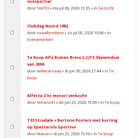
voorportier
door
Stef33
» ma jul 06, 2026 12:35 » in
Gezocht
Clubdag Noord 1982
door
ovaalbredene
» zo jul 05, 2026 10:06 » in
Evenementen
Te Koop Alfa Romeo Brera 2.2 JTS Skywindow
van 2006
door
wdwvanraaij
» di jun 30, 2026 21:44 » in
Te
koop
Alfetta 2 ltr motor/ verkocht
door
lemans41
» do jun 25, 2026 15:09 » in
Te koop
T33 Stradale + Bertone Posters met korting
op Spettacolo Sportivo
door
Marvin
» di jun 23, 2026 15:50 » in
Te koop