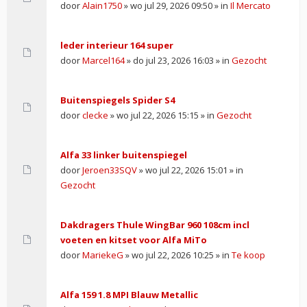
door
Alain1750
» wo jul 29, 2026 09:50 » in
Il Mercato
leder interieur 164 super
door
Marcel164
» do jul 23, 2026 16:03 » in
Gezocht
Buitenspiegels Spider S4
door
clecke
» wo jul 22, 2026 15:15 » in
Gezocht
Alfa 33 linker buitenspiegel
door
Jeroen33SQV
» wo jul 22, 2026 15:01 » in
Gezocht
Dakdragers Thule WingBar 960 108cm incl
voeten en kitset voor Alfa MiTo
door
MariekeG
» wo jul 22, 2026 10:25 » in
Te koop
Alfa 159 1.8 MPI Blauw Metallic