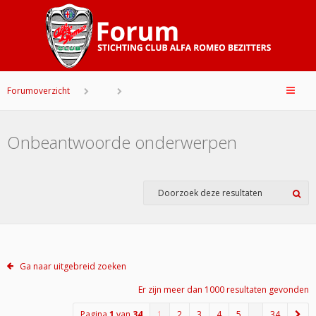
Forumoverzicht
Onbeantwoorde onderwerpen
Ga naar uitgebreid zoeken
Er zijn meer dan 1000 resultaten gevonden
Pagina
1
van
34
1
2
3
4
5
…
34