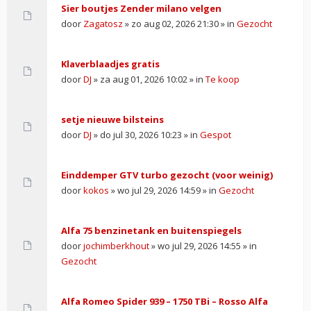
Sier boutjes Zender milano velgen
door
Zagatosz
» zo aug 02, 2026 21:30 » in
Gezocht
Klaverblaadjes gratis
door
DJ
» za aug 01, 2026 10:02 » in
Te koop
setje nieuwe bilsteins
door
DJ
» do jul 30, 2026 10:23 » in
Gespot
Einddemper GTV turbo gezocht (voor weinig)
door
kokos
» wo jul 29, 2026 14:59 » in
Gezocht
Alfa 75 benzinetank en buitenspiegels
door
jochimberkhout
» wo jul 29, 2026 14:55 » in
Gezocht
Alfa Romeo Spider 939 – 1750 TBi – Rosso Alfa