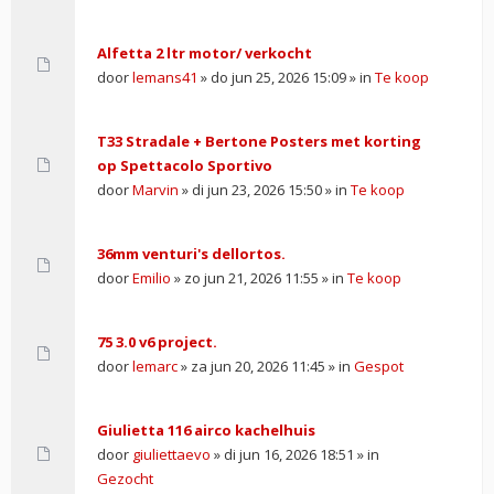
Alfetta 2 ltr motor/ verkocht
door
lemans41
» do jun 25, 2026 15:09 » in
Te koop
T33 Stradale + Bertone Posters met korting
op Spettacolo Sportivo
door
Marvin
» di jun 23, 2026 15:50 » in
Te koop
36mm venturi's dellortos.
door
Emilio
» zo jun 21, 2026 11:55 » in
Te koop
75 3.0 v6 project.
door
lemarc
» za jun 20, 2026 11:45 » in
Gespot
Giulietta 116 airco kachelhuis
door
giuliettaevo
» di jun 16, 2026 18:51 » in
Gezocht