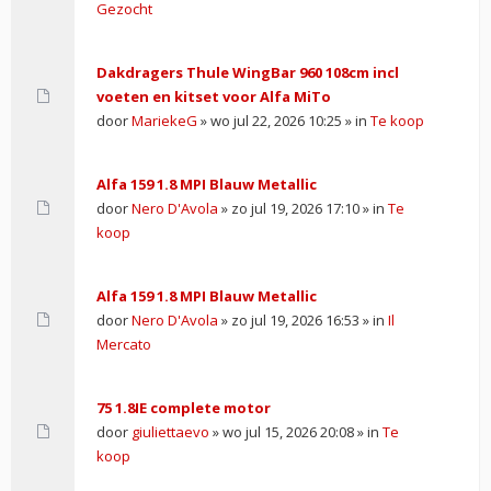
Gezocht
Dakdragers Thule WingBar 960 108cm incl
voeten en kitset voor Alfa MiTo
door
MariekeG
» wo jul 22, 2026 10:25 » in
Te koop
Alfa 159 1.8 MPI Blauw Metallic
door
Nero D'Avola
» zo jul 19, 2026 17:10 » in
Te
koop
Alfa 159 1.8 MPI Blauw Metallic
door
Nero D'Avola
» zo jul 19, 2026 16:53 » in
Il
Mercato
75 1.8IE complete motor
door
giuliettaevo
» wo jul 15, 2026 20:08 » in
Te
koop