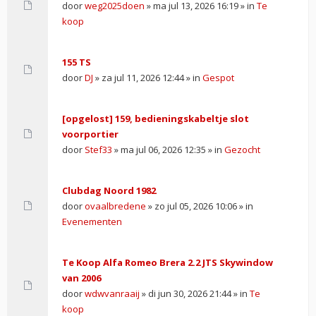
door
weg2025doen
» ma jul 13, 2026 16:19 » in
Te
koop
155 TS
door
DJ
» za jul 11, 2026 12:44 » in
Gespot
[opgelost] 159, bedieningskabeltje slot
voorportier
door
Stef33
» ma jul 06, 2026 12:35 » in
Gezocht
Clubdag Noord 1982
door
ovaalbredene
» zo jul 05, 2026 10:06 » in
Evenementen
Te Koop Alfa Romeo Brera 2.2 JTS Skywindow
van 2006
door
wdwvanraaij
» di jun 30, 2026 21:44 » in
Te
koop