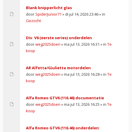
Blank knipperlicht glas
door
SpiderJunior71
» di jul 14, 2026 23:46 » in
Gezocht
Div. V6 (eerste series) onderdelen
door
weg2025doen
» ma jul 13, 2026 16:31 » in
Te
koop
AR Alfetta/Giulietta motordelen
door
weg2025doen
» ma jul 13, 2026 16:28 » in
Te
koop
Alfa Romeo GTV6 (116.46) documentatie
door
weg2025doen
» ma jul 13, 2026 16:25 » in
Te
koop
Alfa Romeo GTV6 (116.46) onderdelen: