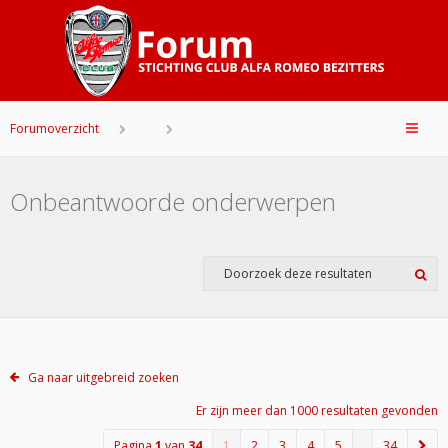
Forumoverzicht
Onbeantwoorde onderwerpen
Ga naar uitgebreid zoeken
Er zijn meer dan 1000 resultaten gevonden
Pagina
1
van
34
1
2
3
4
5
…
34