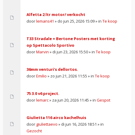
Alfetta 2 ltr motor/ verkocht
door
lemans41
» do jun 25, 2026 15:09 » in
Te koop
T33 Stradale + Bertone Posters met korting
op Spettacolo Sportivo
door
Marvin
» di jun 23, 2026 15:50 » in
Te koop
36mm venturi's dellortos.
door
Emilio
» zo jun 21, 2026 11:55 » in
Te koop
75 3.0 v6 project.
door
lemarc
» za jun 20, 2026 11:45 » in
Gespot
Giulietta 116 airco kachelhuis
door
giuliettaevo
» di jun 16, 2026 18:51 » in
Gezocht