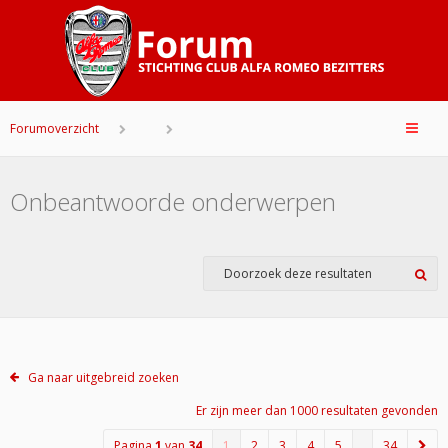
Forumoverzicht
Onbeantwoorde onderwerpen
Ga naar uitgebreid zoeken
Er zijn meer dan 1000 resultaten gevonden
Pagina
1
van
34
1
2
3
4
5
…
34