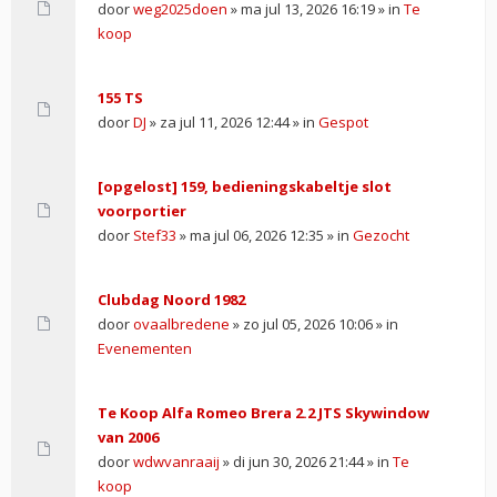
door
weg2025doen
» ma jul 13, 2026 16:19 » in
Te
koop
155 TS
door
DJ
» za jul 11, 2026 12:44 » in
Gespot
[opgelost] 159, bedieningskabeltje slot
voorportier
door
Stef33
» ma jul 06, 2026 12:35 » in
Gezocht
Clubdag Noord 1982
door
ovaalbredene
» zo jul 05, 2026 10:06 » in
Evenementen
Te Koop Alfa Romeo Brera 2.2 JTS Skywindow
van 2006
door
wdwvanraaij
» di jun 30, 2026 21:44 » in
Te
koop