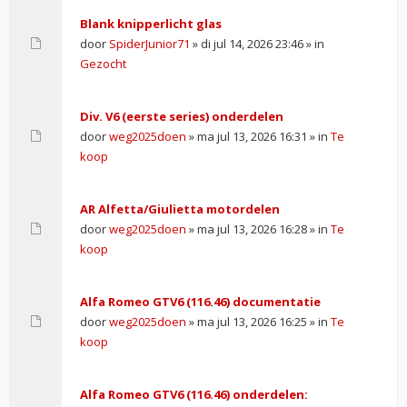
Blank knipperlicht glas
door
SpiderJunior71
» di jul 14, 2026 23:46 » in
Gezocht
Div. V6 (eerste series) onderdelen
door
weg2025doen
» ma jul 13, 2026 16:31 » in
Te
koop
AR Alfetta/Giulietta motordelen
door
weg2025doen
» ma jul 13, 2026 16:28 » in
Te
koop
Alfa Romeo GTV6 (116.46) documentatie
door
weg2025doen
» ma jul 13, 2026 16:25 » in
Te
koop
Alfa Romeo GTV6 (116.46) onderdelen: