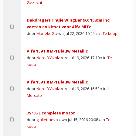
Gezocht
Dakdragers Thule WingBar 960 108cm incl
voeten en kitset voor Alfa MiTo
door
MariekeG
» wo jul 22, 2026 10:25 » in
Te koop
Alfa 159 1.8 MPI Blauw Metallic
door
Nero D'Avola
» zo jul 19, 2026 17:10 » in
Te
koop
Alfa 159 1.8 MPI Blauw Metallic
door
Nero D'Avola
» zo jul 19, 2026 16:53 » in
Il
Mercato
75 1.8IE complete motor
door
giuliettaevo
» wo jul 15, 2026 20:08 » in
Te
koop