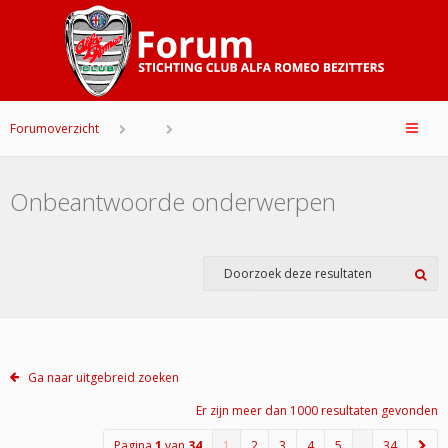
Forumoverzicht
Onbeantwoorde onderwerpen
Ga naar uitgebreid zoeken
Er zijn meer dan 1000 resultaten gevonden
Pagina
1
van
34
1
2
3
4
5
…
34