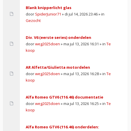
Blank knipperlicht glas
door
SpiderJunior71
» di jul 14, 2026 23:46 » in
Gezocht
Div. V6 (eerste series) onderdelen
door
weg2025doen
» ma jul 13, 2026 16:31 » in
Te
koop
AR Alfetta/Giulietta motordelen
door
weg2025doen
» ma jul 13, 2026 16:28 » in
Te
koop
Alfa Romeo GTV6 (116.46) documentatie
door
weg2025doen
» ma jul 13, 2026 16:25 » in
Te
koop
Alfa Romeo GTV6 (116.46) onderdelen: