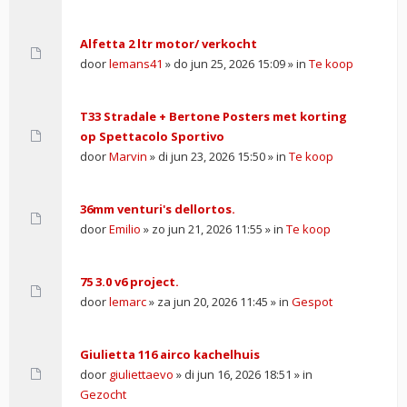
Alfetta 2 ltr motor/ verkocht
door
lemans41
» do jun 25, 2026 15:09 » in
Te koop
T33 Stradale + Bertone Posters met korting
op Spettacolo Sportivo
door
Marvin
» di jun 23, 2026 15:50 » in
Te koop
36mm venturi's dellortos.
door
Emilio
» zo jun 21, 2026 11:55 » in
Te koop
75 3.0 v6 project.
door
lemarc
» za jun 20, 2026 11:45 » in
Gespot
Giulietta 116 airco kachelhuis
door
giuliettaevo
» di jun 16, 2026 18:51 » in
Gezocht