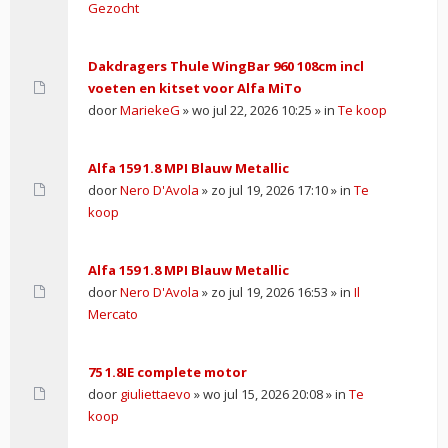
Gezocht
Dakdragers Thule WingBar 960 108cm incl
voeten en kitset voor Alfa MiTo
door
MariekeG
» wo jul 22, 2026 10:25 » in
Te koop
Alfa 159 1.8 MPI Blauw Metallic
door
Nero D'Avola
» zo jul 19, 2026 17:10 » in
Te
koop
Alfa 159 1.8 MPI Blauw Metallic
door
Nero D'Avola
» zo jul 19, 2026 16:53 » in
Il
Mercato
75 1.8IE complete motor
door
giuliettaevo
» wo jul 15, 2026 20:08 » in
Te
koop