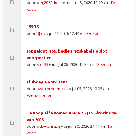
door
weg2025doen
» ma jul 13, 2026 16:19 » in
Te
koop
155 TS
door
DJ
» za jul 11, 2026 12:44 » in
Gespot
[opgelost] 159, bedieningskabeltje slot
voorportier
door
Stef33
» ma jul 06, 2026 12:35 » in
Gezocht
Clubdag Noord 1982
door
ovaalbredene
» zo jul 05, 2026 10:06 » in
Evenementen
Te Koop Alfa Romeo Brera 2.2 JTS Skywindow
van 2006
door
wdwvanraaij
» di jun 30, 2026 21:44 » in
Te
koop