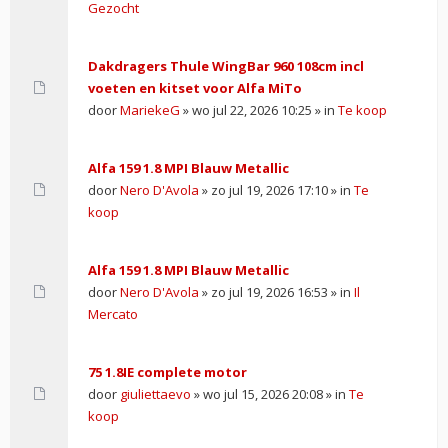
Gezocht
Dakdragers Thule WingBar 960 108cm incl
voeten en kitset voor Alfa MiTo
door
MariekeG
» wo jul 22, 2026 10:25 » in
Te koop
Alfa 159 1.8 MPI Blauw Metallic
door
Nero D'Avola
» zo jul 19, 2026 17:10 » in
Te
koop
Alfa 159 1.8 MPI Blauw Metallic
door
Nero D'Avola
» zo jul 19, 2026 16:53 » in
Il
Mercato
75 1.8IE complete motor
door
giuliettaevo
» wo jul 15, 2026 20:08 » in
Te
koop