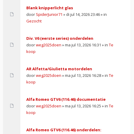
Blank knipperlicht glas
door
SpiderJunior71
» di jul 14, 2026 23:46 » in
Gezocht
Div. V6 (eerste series) onderdelen
door
weg2025doen
» ma jul 13, 2026 16:31 » in
Te
koop
AR Alfetta/Giulietta motordelen
door
weg2025doen
» ma jul 13, 2026 16:28 » in
Te
koop
Alfa Romeo GTV6 (116.46) documentatie
door
weg2025doen
» ma jul 13, 2026 16:25 » in
Te
koop
Alfa Romeo GTV6 (116.46) onderdelen: