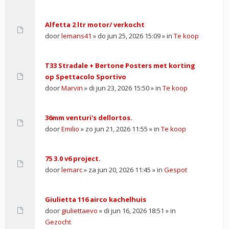
Alfetta 2 ltr motor/ verkocht
door
lemans41
» do jun 25, 2026 15:09 » in
Te koop
T33 Stradale + Bertone Posters met korting
op Spettacolo Sportivo
door
Marvin
» di jun 23, 2026 15:50 » in
Te koop
36mm venturi's dellortos.
door
Emilio
» zo jun 21, 2026 11:55 » in
Te koop
75 3.0 v6 project.
door
lemarc
» za jun 20, 2026 11:45 » in
Gespot
Giulietta 116 airco kachelhuis
door
giuliettaevo
» di jun 16, 2026 18:51 » in
Gezocht