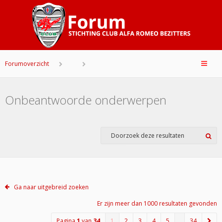
Forumoverzicht
Onbeantwoorde onderwerpen
Ga naar uitgebreid zoeken
Er zijn meer dan 1000 resultaten gevonden
Pagina
1
van
34
1
2
3
4
5
…
34