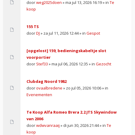
door
weg2025doen
» ma jul 13, 2026 16:19 » in
Te
koop
155 TS
door
DJ
» za jul 11, 2026 12:44 » in
Gespot
[opgelost] 159, bedieningskabeltje slot
voorportier
door
Stef33
» ma jul 06, 2026 12:35 » in
Gezocht
Clubdag Noord 1982
door
ovaalbredene
» zo jul 05, 2026 10:06 » in
Evenementen
Te Koop Alfa Romeo Brera 2.2 JTS Skywindow
van 2006
door
wdwvanraaij
» di jun 30, 2026 21:44 » in
Te
koop