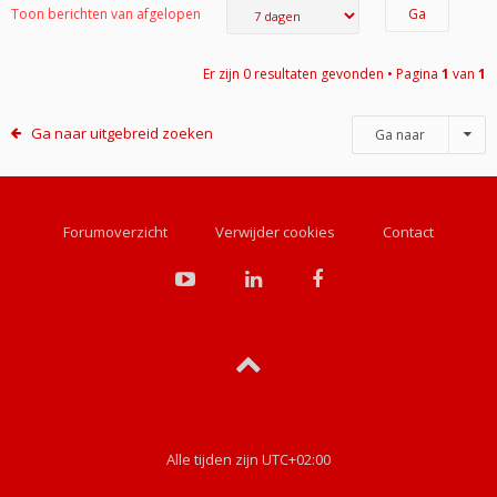
Toon berichten van afgelopen
Er zijn 0 resultaten gevonden • Pagina
1
van
1
Ga naar uitgebreid zoeken
Ga naar
Forumoverzicht
Verwijder cookies
Contact
Alle tijden zijn
UTC+02:00