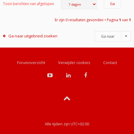
Toon berichten van afgelopen
Er zijn 0 resultaten gevonden • Pagina
1
van
1
Ga naar uitgebreid zoeken
Ga naar
Forumoverzicht
Verwijder cookies
Contact
Alle tijden zijn
UTC+02:00