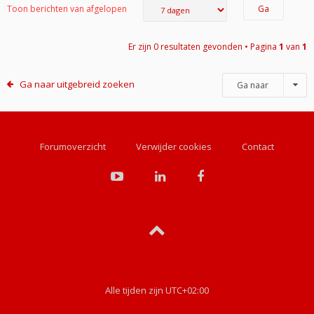
Toon berichten van afgelopen
Er zijn 0 resultaten gevonden • Pagina
1
van
1
Ga naar uitgebreid zoeken
Ga naar
Forumoverzicht
Verwijder cookies
Contact
Alle tijden zijn
UTC+02:00