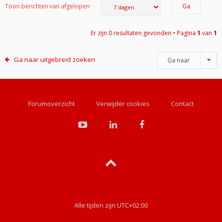
Toon berichten van afgelopen
Er zijn 0 resultaten gevonden • Pagina
1
van
1
Ga naar uitgebreid zoeken
Ga naar
Forumoverzicht
Verwijder cookies
Contact
Alle tijden zijn
UTC+02:00