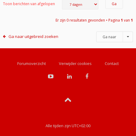
Toon berichten van afgelopen
Er zijn 0 resultaten gevonden • Pagina
1
van
1
Ga naar uitgebreid zoeken
Ga naar
Forumoverzicht
Verwijder cookies
Contact
Alle tijden zijn
UTC+02:00