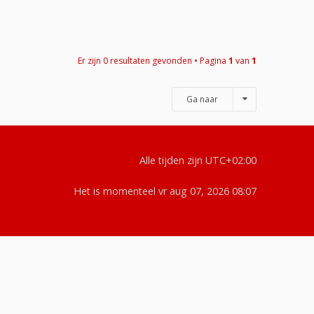
Er zijn 0 resultaten gevonden • Pagina
1
van
1
Ga naar
Alle tijden zijn
UTC+02:00
Het is momenteel vr aug 07, 2026 08:07