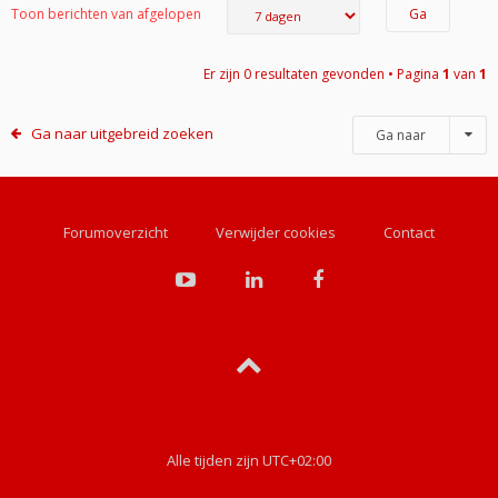
Toon berichten van afgelopen
Er zijn 0 resultaten gevonden • Pagina
1
van
1
Ga naar uitgebreid zoeken
Ga naar
Forumoverzicht
Verwijder cookies
Contact
Alle tijden zijn
UTC+02:00